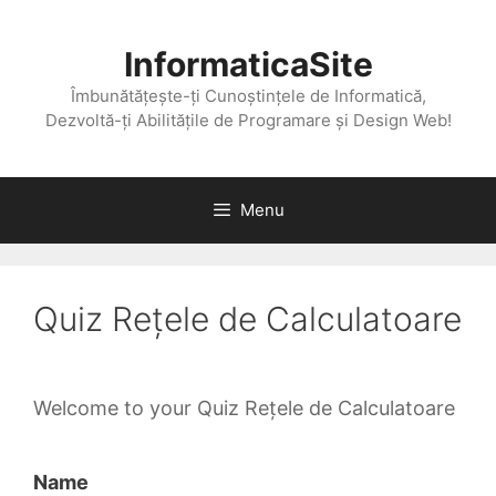
Skip
to
InformaticaSite
content
Îmbunătățește-ți Cunoștințele de Informatică,
Dezvoltă-ți Abilitățile de Programare și Design Web!
Menu
Quiz Rețele de Calculatoare
Welcome to your Quiz Rețele de Calculatoare
Name