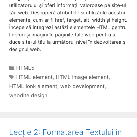
utilizatorului și oferi informații valoroase pe site-ul
tău web. Descoperă atributele și utilizările acestor
elemente, cum ar fi href, target, alt, width și height.
Începe să integrezi astăzi elementele HTML pentru
link-uri și imagini în paginile tale web pentru a
duce site-ul tău la următorul nivel în dezvoltarea și
designul web.
Categories
HTML5
Tags
HTML element
,
HTML image element
,
HTML lonk element
,
web development
,
webdite design
Lecție 2: Formatarea Textului în