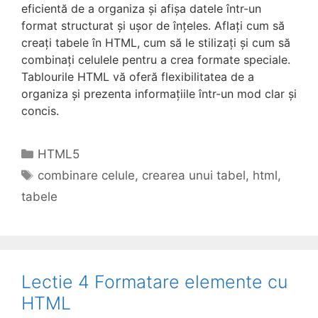
eficientă de a organiza și afișa datele într-un
format structurat și ușor de înțeles. Aflați cum să
creați tabele în HTML, cum să le stilizați și cum să
combinați celulele pentru a crea formate speciale.
Tablourile HTML vă oferă flexibilitatea de a
organiza și prezenta informațiile într-un mod clar și
concis.
Categories
HTML5
Tags
combinare celule
,
crearea unui tabel
,
html
,
tabele
Lectie 4 Formatare elemente cu
HTML