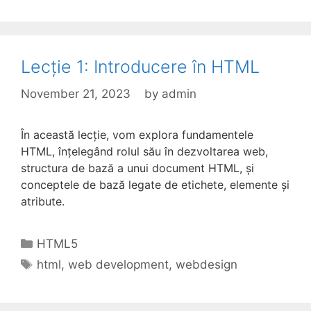
Lecție 1: Introducere în HTML
November 21, 2023
by
admin
În această lecție, vom explora fundamentele
HTML, înțelegând rolul său în dezvoltarea web,
structura de bază a unui document HTML, și
conceptele de bază legate de etichete, elemente și
atribute.
Categories
HTML5
Tags
html
,
web development
,
webdesign