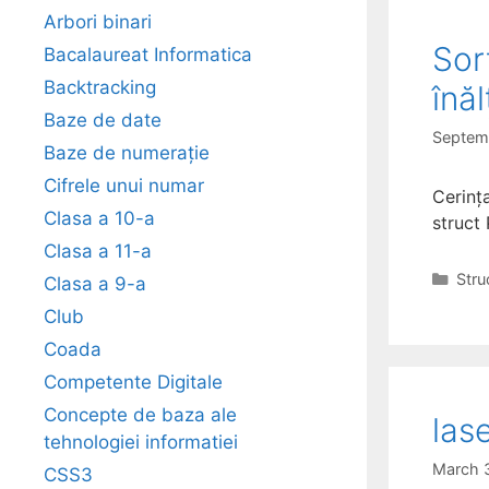
Arbori binari
Sor
Bacalaureat Informatica
Backtracking
înă
Baze de date
Septem
Baze de numerație
Cifrele unui numar
Cerinț
Clasa a 10-a
struct 
Clasa a 11-a
Cate
Stru
Clasa a 9-a
Club
Coada
Competente Digitale
Concepte de baza ale
las
tehnologiei informatiei
March 
CSS3