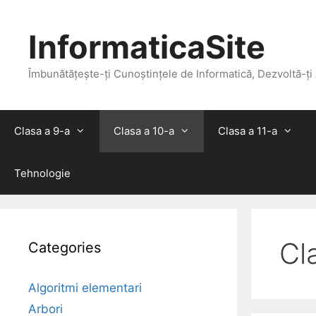
Skip
to
InformaticaSite
content
Îmbunătățește-ți Cunoștințele de Informatică, Dezvoltă-ți
Clasa a 9-a
Clasa a 10-a
Clasa a 11-a
Tehnologie
Cl
Categories
Algoritmi elementari
Arbori