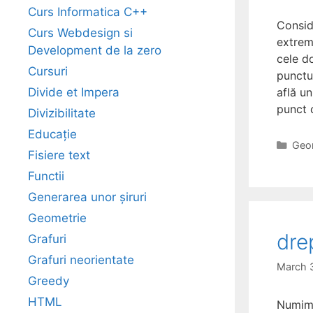
Curs Informatica C++
Consid
Curs Webdesign si
extremi
Development de la zero
cele d
Cursuri
punctu
Divide et Impera
află un
punct 
Divizibilitate
Educație
Cate
Geo
Fisiere text
Functii
Generarea unor șiruri
Geometrie
dre
Grafuri
Grafuri neorientate
March 
Greedy
HTML
Numim 