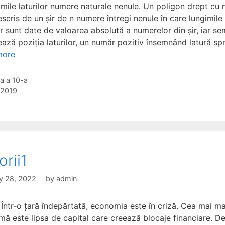
imile laturilor numere naturale nenule. Un poligon drept cu n
scris de un șir de n numere întregi nenule în care lungimile
or sunt date de valoarea absolută a numerelor din șir, iar se
ează poziția laturilor, un număr pozitiv însemnând latură sp
more
gories
a a 10-a
s
 2019
orii1
y 28, 2022
by
admin
Într-o țară îndepărtată, economia este în criză. Cea mai m
mă este lipsa de capital care creează blocaje financiare. D