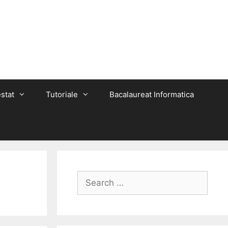
stat
Tutoriale
Bacalaureat Informatica
Search
for: