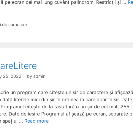
ză pe ecran cel mai lung cuvânt palindrom. Restricţii şi …
R
gories
ri de caractere
sareLitere
y 25, 2022
by
admin
scrie un program care citește un șir de caractere și afișeaz
 dată literele mici din șir în ordinea în care apar în șir. Date
 Programul citește de la tastatură o un șir de cel mult 255
ere. Date de ieşire Programul afișează pe ecran, separate p
n spațiu, …
Read more