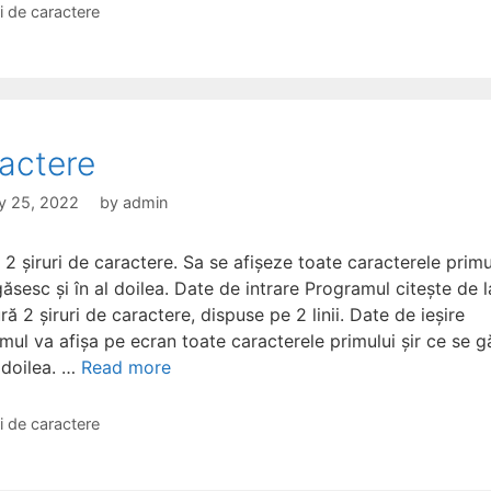
gories
ri de caractere
actere
y 25, 2022
by
admin
2 șiruri de caractere. Sa se afișeze toate caracterele primul
ăsesc și în al doilea. Date de intrare Programul citește de l
ră 2 șiruri de caractere, dispuse pe 2 linii. Date de ieșire
mul va afișa pe ecran toate caracterele primului șir ce se 
l doilea. …
Read more
gories
ri de caractere