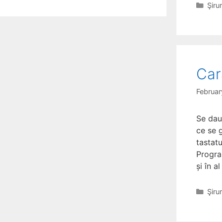
Cate
Şiru
Car
Februar
Se dau 
ce se g
tastatu
Progra
și în a
Cate
Şiru