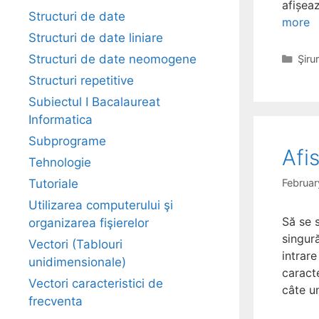
afișea
Structuri de date
more
Structuri de date liniare
Cate
Structuri de date neomogene
Şiru
Structuri repetitive
Subiectul I Bacalaureat
Informatica
Subprograme
Afi
Tehnologie
Februar
Tutoriale
Utilizarea computerului şi
Să se 
organizarea fişierelor
singură
Vectori (Tablouri
intrare
unidimensionale)
caract
Vectori caracteristici de
câte u
frecventa