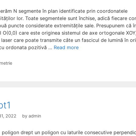
erăm N segmente în plan identificate prin coordonatele
tăților lor. Toate segmentele sunt închise, adică fiecare con
ouă puncte considerate extremitățile sale. Presupunem că î
l O(0,0) care este originea sistemul de axe ortogonale XOY
 laser care poate transmite câte un fascicul de lumină în or
cu ordonata pozitivă …
Read more
gories
metrie
pt1
31, 2022
by
admin
poligon drept un poligon cu laturile consecutive perpendic