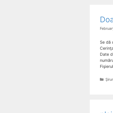
Doa
Februar
Se dă u
Cerinţ
Date de
numărul
Fişier
Cate
Şiru