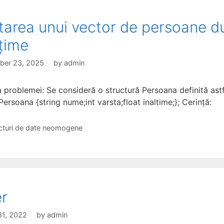
tarea unui vector de persoane d
lțime
ber 23, 2025
by
admin
a problemei: Se consideră o structură Persoana definită astf
Persoana {string nume;int varsta;float inaltime;}; Cerință:
gories
cturi de date neomogene
er
31, 2022
by
admin