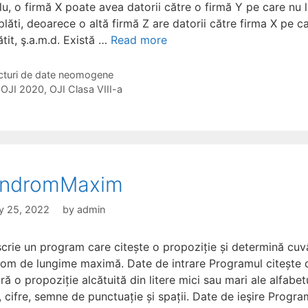
u, o firmă X poate avea datorii către o firmă Y pe care nu 
lăti, deoarece o altă firmă Z are datorii către firma X pe c
ătit, ş.a.m.d. Există …
Read more
gories
cturi de date neomogene
s
,
OJI 2020
,
OJI Clasa VIII-a
indromMaxim
y 25, 2022
by
admin
scrie un program care citește o propoziție și determină cuv
rom de lungime maximă. Date de intrare Programul citește 
ră o propoziție alcătuită din litere mici sau mari ale alfabet
 cifre, semne de punctuație și spații. Date de ieşire Progra