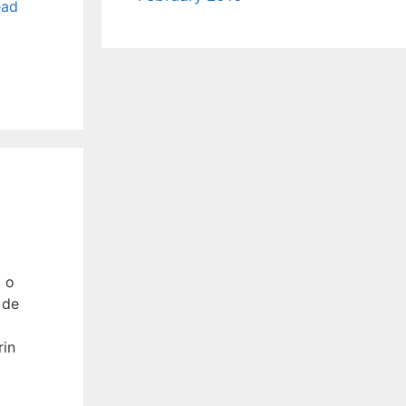
ead
ă o
 de
rin