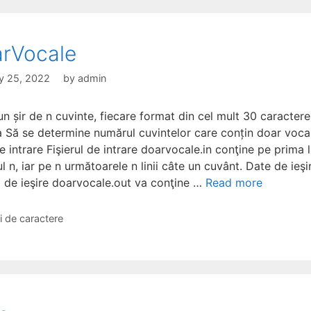
rVocale
y 25, 2022
by
admin
n șir de n cuvinte, fiecare format din cel mult 30 caractere
a Să se determine numărul cuvintelor care conțin doar voca
 intrare Fişierul de intrare doarvocale.in conţine pe prima l
 n, iar pe n următoarele n linii câte un cuvânt. Date de ieşi
ul de ieşire doarvocale.out va conţine …
Read more
gories
ri de caractere