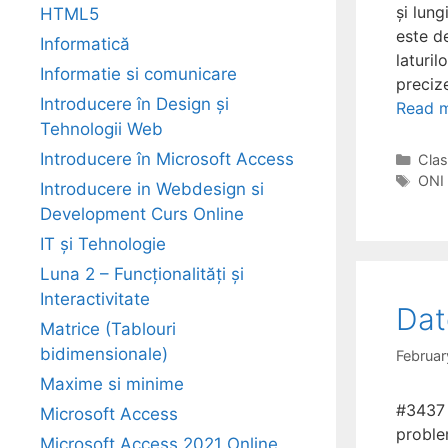
și lung
HTML5
este de
Informatică
laturil
Informatie si comunicare
preciz
Introducere în Design și
Read 
Tehnologii Web
Introducere în Microsoft Access
Cate
Clas
Tag
ONI
Introducere in Webdesign si
Development Curs Online
IT și Tehnologie
Luna 2 – Funcționalități și
Interactivitate
Dat
Matrice (Tablouri
bidimensionale)
Februar
Maxime si minime
#3437 
Microsoft Access
proble
Microsoft Access 2021 Online