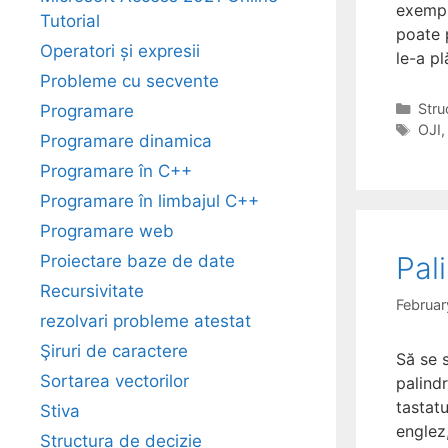
exempl
Tutorial
poate p
Operatori și expresii
le-a pl
Probleme cu secvente
Cate
Stru
Programare
Tag
OJI
Programare dinamica
Programare în C++
Programare în limbajul C++
Programare web
Pal
Proiectare baze de date
Recursivitate
Februar
rezolvari probleme atestat
Şiruri de caractere
Să se 
Sortarea vectorilor
palind
tastatu
Stiva
englez,
Structura de decizie