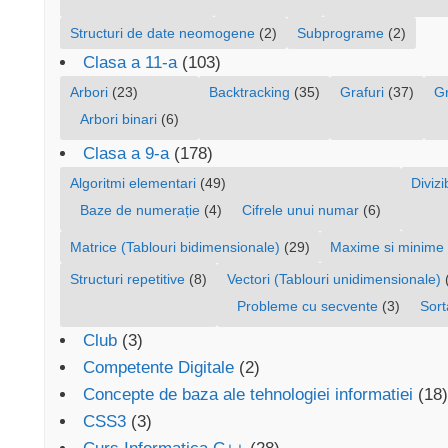
Structuri de date neomogene
(2)
Subprograme
(2)
Clasa a 11-a
(103)
Arbori
(23)
Backtracking
(35)
Grafuri
(37)
G
Arbori binari
(6)
Clasa a 9-a
(178)
Algoritmi elementari
(49)
Divizib
Baze de numerație
(4)
Cifrele unui numar
(6)
Matrice (Tablouri bidimensionale)
(29)
Maxime si minime
Structuri repetitive
(8)
Vectori (Tablouri unidimensionale)
Probleme cu secvente
(3)
Sort
Club
(3)
Competente Digitale
(2)
Concepte de baza ale tehnologiei informatiei
(18)
CSS3
(3)