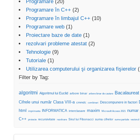
Programare
(20)
Programare în C++
(2)
Programare în limbajul C++
(10)
Programare web
(1)
Proiectare baze de date
(1)
rezolvari probleme atestat
(2)
Tehnologie
(9)
Tutoriale
(1)
Utilizarea computerului şi organizarea fişierelor
(
Filter by Tag:
algoritmi
Bacalaureat
Algoritmul lui Euclid
arbore binar
arbore binar de cautare
Cifrele unui număr
Clasa VIII-a
Descompunere in factori
cmmdc
combinari
maxim
html
numar 
INFORMATICA
interclasare
imprimanta
Microsoft Access 2021
C++
recursivitate
Sirul lui Fibonacci
suma cifrelor
proiecte
rezolvare
sume partiale
vectorul 