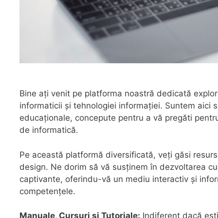
Bine ați venit pe platforma noastră dedicată exploră
informaticii și tehnologiei informației. Suntem aic
educaționale, concepute pentru a vă pregăti pentru p
de informatică.
Pe această platformă diversificată, veți găsi resu
design. Ne dorim să vă susținem în dezvoltarea cun
captivante, oferindu-vă un mediu interactiv și info
competențele.
Manuale, Cursuri și Tutoriale:
Indiferent dacă ești