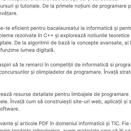
ursuri și tutoriale. De la primele noțiuni de programare 
nvățare.
-te eficient pentru bacalaureatul la informatică și pent
bleme rezolvate în C++ și explorează notiunile teoretice
tale. De la algoritmii de bază la concepte avansate, ai 
rofunzime lumea digitală.
piri să te remarci în competiții de informatică si progr
oncursurilor și olimpiadelor de programare. Învață strat
ează resurse detaliate pentru limbajele de programare
e. Învață cum să construiești site-uri web, aplicații și 
software.
nte și articole PDF în domeniul informaticii și TIC. Fie 
mele tendințe tehnologice, avem materiale care să îți sa