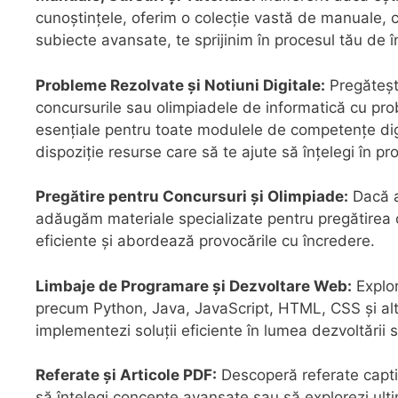
cunoștințele, oferim o colecție vastă de manuale, c
subiecte avansate, te sprijinim în procesul tău de î
Probleme Rezolvate și Notiuni Digitale:
Pregătește
concursurile sau olimpiadele de informatică cu pro
esențiale pentru toate modulele de competențe digi
dispoziție resurse care să te ajute să înțelegi în p
Pregătire pentru Concursuri și Olimpiade:
Dacă as
adăugăm materiale specializate pentru pregătirea c
eficiente și abordează provocările cu încredere.
Limbaje de Programare și Dezvoltare Web:
Explor
precum Python, Java, JavaScript, HTML, CSS și altel
implementezi soluții eficiente în lumea dezvoltării 
Referate și Articole PDF:
Descoperă referate captiva
să înțelegi concepte avansate sau să explorezi ulti