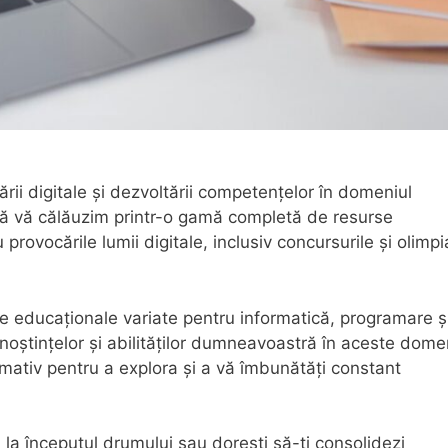
rii digitale și dezvoltării competențelor în domeniul
i să vă călăuzim printr-o gamă completă de resurse
rovocările lumii digitale, inclusiv concursurile și olimp
rse educaționale variate pentru informatică, programare 
oștințelor și abilităților dumneavoastră în aceste domen
rmativ pentru a explora și a vă îmbunătăți constant
 la începutul drumului sau dorești să-ți consolidezi