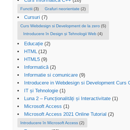
Curs Informatica C++
(28)
Functii
(3)
Grafuri neorientate
(2)
Cursuri
(7)
Curs Webdesign si Development de la zero
(5)
Introducere în Design și Tehnologii Web
(4)
Educație
(2)
HTML
(12)
HTML5
(9)
Informatică
(2)
Informatie si comunicare
(9)
Introducere in Webdesign si Development Curs 
IT și Tehnologie
(1)
Luna 2 – Funcționalități și Interactivitate
(1)
Microsoft Access
(1)
Microsoft Access 2021 Online Tutorial
(2)
Introducere în Microsoft Access
(2)