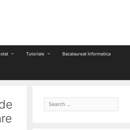
stat
Tutoriale
Bacalaureat Informatica
 de
Search
for:
are