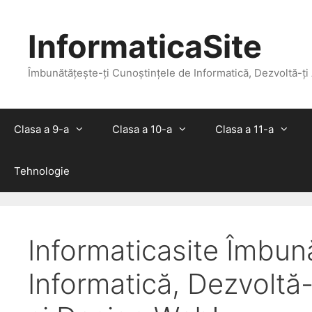
Skip
to
InformaticaSite
content
Îmbunătățește-ți Cunoștințele de Informatică, Dezvoltă-ți
Clasa a 9-a
Clasa a 10-a
Clasa a 11-a
Tehnologie
Informaticasite Îmbun
Informatică, Dezvoltă-