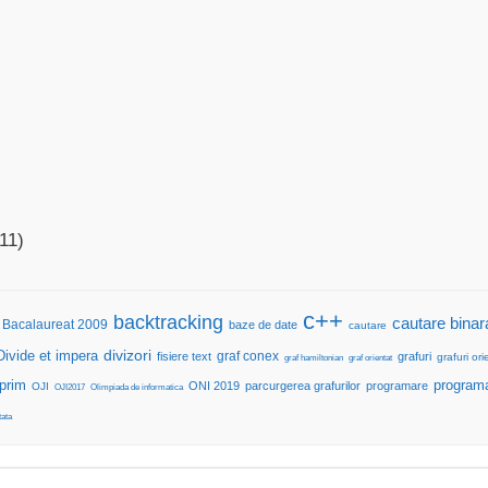
11)
c++
backtracking
cautare binar
Bacalaureat 2009
baze de date
cautare
divizori
Divide et impera
graf conex
fisiere text
grafuri
grafuri or
graf hamiltonian
graf orientat
prim
program
ONI 2019
parcurgerea grafurilor
programare
OJI
OJI2017
Olimpiada de informatica
tata