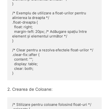
}

/* Exemplu de utilizare a float-urilor pentru 
alinierea la dreapta */

.float-dreapta {

  float: right;

  margin-left: 20px; /* Adăugare spațiu între 
element și elementul următor */

}

/* Clear pentru a rezolva efectele float-urilor */

.clear-fix::after {

  content: "";

  display: table;

  clear: both;

2. Crearea de Coloane:
/* Stilizare pentru coloane folosind float-uri */
