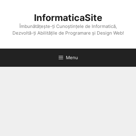
Skip
to
InformaticaSite
content
Îmbunătățește-ți Cunoștințele de Informatică,
Dezvoltă-ți Abilitățile de Programare și Design Web!
Menu