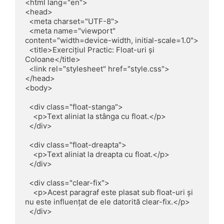
<html lang="en">

<head>

  <meta charset="UTF-8">

  <meta name="viewport" 
content="width=device-width, initial-scale=1.0">

  <title>Exercițiul Practic: Float-uri și 
Coloane</title>

  <link rel="stylesheet" href="style.css">

</head>

<body>

  <div class="float-stanga">

    <p>Text aliniat la stânga cu float.</p>

  </div>

  <div class="float-dreapta">

    <p>Text aliniat la dreapta cu float.</p>

  </div>

  <div class="clear-fix">

    <p>Acest paragraf este plasat sub float-uri și 
nu este influențat de ele datorită clear-fix.</p>

  </div>
