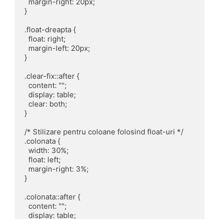
  margin-right: 20px;

}

.float-dreapta {

  float: right;

  margin-left: 20px;

}

.clear-fix::after {

  content: "";

  display: table;

  clear: both;

}

/* Stilizare pentru coloane folosind float-uri */

.colonata {

  width: 30%;

  float: left;

  margin-right: 3%;

}

.colonata::after {

  content: "";

  display: table;
