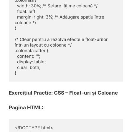
.colonata {

  width: 30%; /* Setare lățime coloană */

  float: left;

  margin-right: 3%; /* Adăugare spațiu între 
coloane */

}

/* Clear pentru a rezolva efectele float-urilor 
într-un layout cu coloane */

.colonata::after {

  content: "";

  display: table;

  clear: both;

Exercițiul Practic: CSS – Float-uri și Coloane
Pagina HTML:
<!DOCTYPE html>
