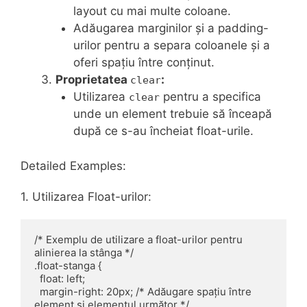
layout cu mai multe coloane.
Adăugarea marginilor și a padding-
urilor pentru a separa coloanele și a
oferi spațiu între conținut.
Proprietatea
:
clear
Utilizarea
pentru a specifica
clear
unde un element trebuie să înceapă
după ce s-au încheiat float-urile.
Detailed Examples:
1. Utilizarea Float-urilor:
/* Exemplu de utilizare a float-urilor pentru 
alinierea la stânga */

.float-stanga {

  float: left;

  margin-right: 20px; /* Adăugare spațiu între 
element și elementul următor */
