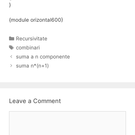
}
{module orizontal600}
Categories
Recursivitate
Tags
combinari
suma a n componente
suma n*(n+1)
Leave a Comment
Comment