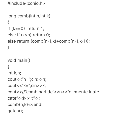
#include<conio.h>
long comb(int n,int k)
{
if (k==0) return 1;
else if (k>n) return 0;
else return (comb(n-1,k)+comb(n-1,k-1));
}
void main()
{
int k,n;
cout<<“n=”;cin>>n;
cout<<“k=”;cin>>k;
cout<<//”combinari de”<<n<<“elemente luate
cate”<<k<<“:”<<
comb(n,k)<<endl;
getch();