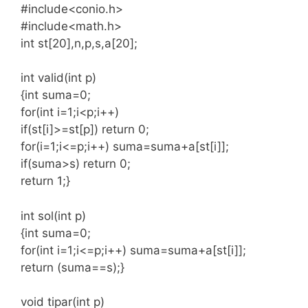
#include<conio.h>
#include<math.h>
int st[20],n,p,s,a[20];
int valid(int p)
{int suma=0;
for(int i=1;i<p;i++)
if(st[i]>=st[p]) return 0;
for(i=1;i<=p;i++) suma=suma+a[st[i]];
if(suma>s) return 0;
return 1;}
int sol(int p)
{int suma=0;
for(int i=1;i<=p;i++) suma=suma+a[st[i]];
return (suma==s);}
void tipar(int p)