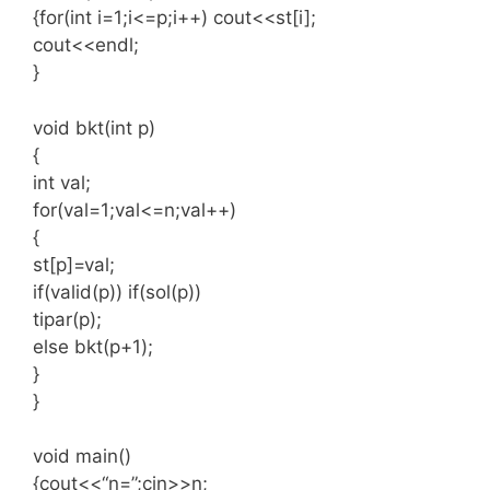
{for(int i=1;i<=p;i++) cout<<st[i];
cout<<endl;
}
void bkt(int p)
{
int val;
for(val=1;val<=n;val++)
{
st[p]=val;
if(valid(p)) if(sol(p))
tipar(p);
else bkt(p+1);
}
}
void main()
{cout<<“n=”;cin>>n;