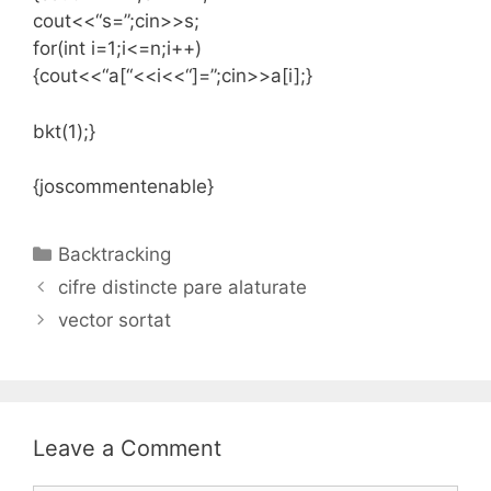
cout<<“s=”;cin>>s;
for(int i=1;i<=n;i++)
{cout<<“a[“<<i<<“]=”;cin>>a[i];}
bkt(1);}
{joscommentenable}
Categories
Backtracking
cifre distincte pare alaturate
vector sortat
Leave a Comment