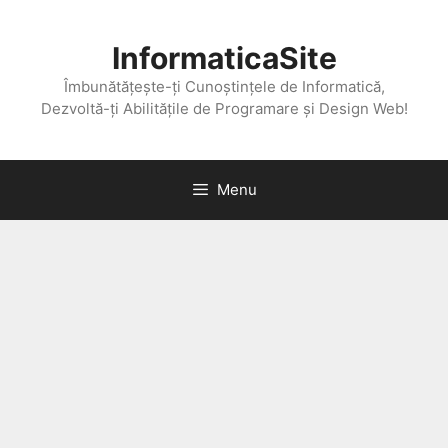
Skip
to
InformaticaSite
content
Îmbunătățește-ți Cunoștințele de Informatică,
Dezvoltă-ți Abilitățile de Programare și Design Web!
Menu