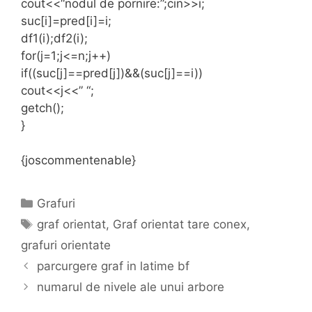
cout<<“nodul de pornire:”;cin>>i;
suc[i]=pred[i]=i;
df1(i);df2(i);
for(j=1;j<=n;j++)
if((suc[j]==pred[j])&&(suc[j]==i))
cout<<j<<” “;
getch();
}
{joscommentenable}
Categories
Grafuri
Tags
graf orientat
,
Graf orientat tare conex
,
grafuri orientate
parcurgere graf in latime bf
numarul de nivele ale unui arbore