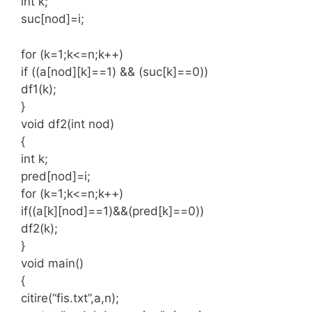
int k;
suc[nod]=i;
for (k=1;k<=n;k++)
if ((a[nod][k]==1) && (suc[k]==0))
df1(k);
}
void df2(int nod)
{
int k;
pred[nod]=i;
for (k=1;k<=n;k++)
if((a[k][nod]==1)&&(pred[k]==0))
df2(k);
}
void main()
{
citire(“fis.txt”,a,n);