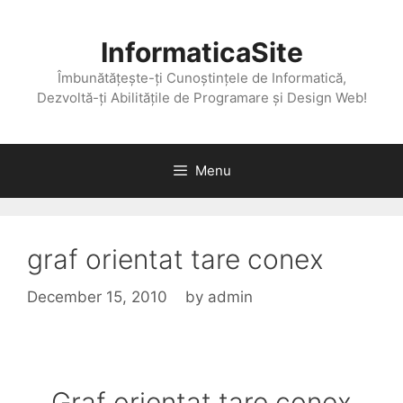
Skip
to
InformaticaSite
content
Îmbunătățește-ți Cunoștințele de Informatică,
Dezvoltă-ți Abilitățile de Programare și Design Web!
Menu
graf orientat tare conex
December 15, 2010
by
admin
Graf orientat tare conex