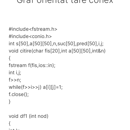
#include<fstream.h>
#include<conio.h>
int s[50],a[50][50],n,suc[50],pred[50],i,j;
void citire(char fis[20],int a[50][50],int&n)
{
fstream f(fis,ios::in);
int i,j;
f>>n;
while(f>>i>>j) a[i][j]=1;
f.close();
}
void df1 (int nod)
{