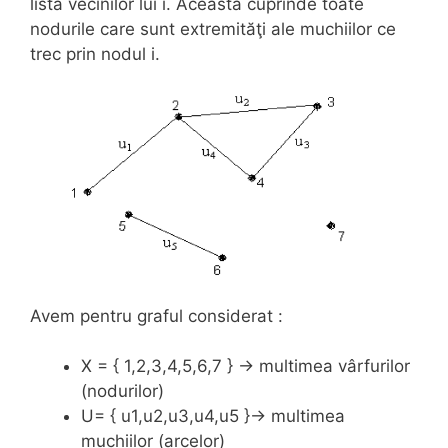
lista vecinilor lui i. Aceasta cuprinde toate
nodurile care sunt extremităţi ale muchiilor ce
trec prin nodul i.
Avem pentru graful considerat :
X = { 1,2,3,4,5,6,7 } → multimea vârfurilor
(nodurilor)
U= { u1,u2,u3,u4,u5 }→ multimea
muchiilor (arcelor)