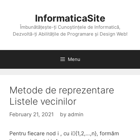
Skip
to
InformaticaSite
content
Îmbunătățește-ți Cunoștințele de Informatică,
Dezvoltă-ți Abilitățile de Programare și Design Web!
Menu
Metode de reprezentare
Listele vecinilor
February 21, 2021
by
admin
Pentru fiecare nod i , cu i{1,2,…,n}, formăm