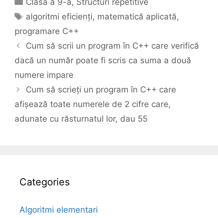
Clasa a 9-a
,
Structuri repetitive
Tags
algoritmi eficienți
,
matematică aplicată
,
programare C++
Cum să scrii un program în C++ care verifică
dacă un număr poate fi scris ca suma a două
numere impare
Cum să scrieți un program în C++ care
afișează toate numerele de 2 cifre care,
adunate cu răsturnatul lor, dau 55
Categories
Algoritmi elementari