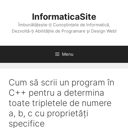
Skip
to
InformaticaSite
content
Îmbunătățește-ți Cunoștințele de Informatică,
Dezvoltă-ți Abilitățile de Programare și Design Web!
Menu
Cum să scrii un program în
C++ pentru a determina
toate tripletele de numere
a, b, c cu proprietăți
specifice