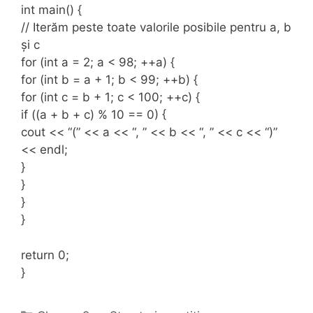
int main() {
// Iterăm peste toate valorile posibile pentru a, b
și c
for (int a = 2; a < 98; ++a) {
for (int b = a + 1; b < 99; ++b) {
for (int c = b + 1; c < 100; ++c) {
if ((a + b + c) % 10 == 0) {
cout << “(” << a << “, ” << b << “, ” << c << “)”
<< endl;
}
}
}
}
return 0;
}
Categories