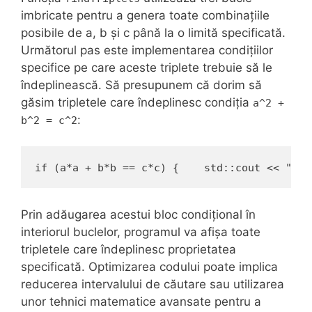
imbricate pentru a genera toate combinațiile
posibile de a, b și c până la o limită specificată.
Următorul pas este implementarea condițiilor
specifice pe care aceste triplete trebuie să le
îndeplinească. Să presupunem că dorim să
găsim tripletele care îndeplinesc condiția
a^2 +
:
b^2 = c^2
if (a*a + b*b == c*c) {    std::cout << "Tri
Prin adăugarea acestui bloc condițional în
interiorul buclelor, programul va afișa toate
tripletele care îndeplinesc proprietatea
specificată. Optimizarea codului poate implica
reducerea intervalului de căutare sau utilizarea
unor tehnici matematice avansate pentru a