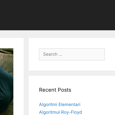
Search
for:
Recent Posts
Algoritmi Elementari
Algoritmul Roy-Floyd