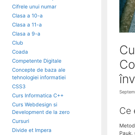
Cifrele unui numar
Clasa a 10-a
Clasa a 11-a
Clasa a 9-a
Club
Cu
Coada
Co
Competente Digitale
Concepte de baza ale
înv
tehnologiei informatiei
CSS3
Septem
Curs Informatica C++
Curs Webdesign si
Ce 
Development de la zero
Cursuri
Metoda
Divide et Impera
Pauk, 