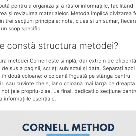
ută pentru a organiza și a răsfoi informațiile, facilitând
rea și revizuirea materialelor. Metoda implică divizarea f
în trei secțiuni principale: note, clues și un sumar, fiecar
un scop specific.
ce constă structura metodei?
ura metodei Cornell este simplă, dar extrem de eficientă
 de sus a paginii, scrieți subiectul și data. Separați apoi
 în două coloane: o coloană îngustă pe stânga pentru
ări sau cuvinte cheie, iar o coloană mai largă pe dreapta
 notițele propriu-zise. La final, dedicați o secțiune pentr
 informațiile esențiale.