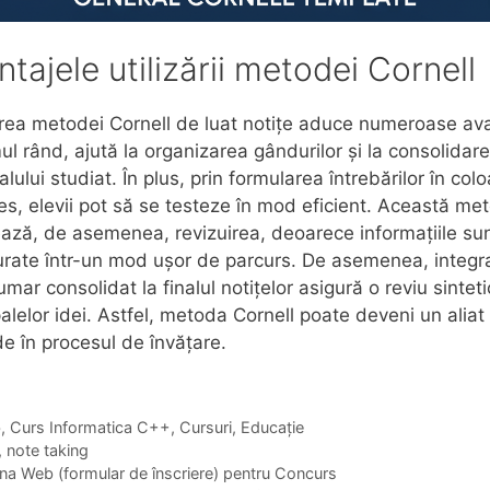
ntajele utilizării metodei Cornell
area metodei Cornell de luat notițe aduce numeroase ava
mul rând, ajută la organizarea gândurilor și la consolidar
alului studiat. În plus, prin formularea întrebărilor în col
es, elevii pot să se testeze în mod eficient. Această me
tează, de asemenea, revizuirea, deoarece informațiile su
urate într-un mod ușor de parcurs. De asemenea, integr
umar consolidat la finalul notițelor asigură o reviu sintet
palelor idei. Astfel, metoda Cornell poate deveni un aliat
e în procesul de învățare.
gories
b
,
Curs Informatica C++
,
Cursuri
,
Educație
s
,
note taking
na Web (formular de înscriere) pentru Concurs