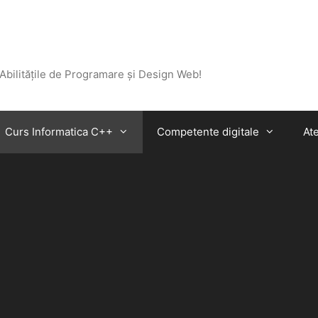
 Abilitățile de Programare și Design Web!
Curs Informatica C++
Competente digitale
Ate