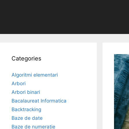
Categories
Algoritmi elementari
Arbori
Arbori binari
Bacalaureat Informatica
Backtracking
Baze de date
Baze de numerație