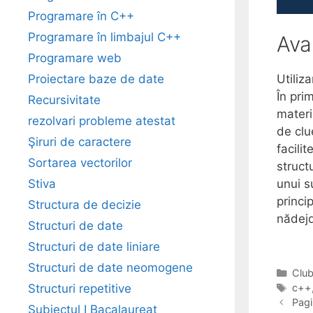
Programare în C++
Programare în limbajul C++
Ava
Programare web
Proiectare baze de date
Utiliz
În pri
Recursivitate
materi
rezolvari probleme atestat
de clu
Şiruri de caractere
facili
Sortarea vectorilor
struct
Stiva
unui s
princi
Structura de decizie
nădejd
Structuri de date
Structuri de date liniare
Structuri de date neomogene
Cate
Clu
Tag
Structuri repetitive
c++
Pagi
Subiectul I Bacalaureat