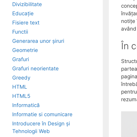
Divizibilitate
concep
învăța
Educație
notițe 
Fisiere text
având 
Functii
Generarea unor șiruri
În 
Geometrie
Grafuri
Struct
Grafuri neorientate
partea
pagina
Greedy
întreb
HTML
pentru
HTML5
rezuma
Informatică
Informatie si comunicare
Introducere în Design și
Tehnologii Web