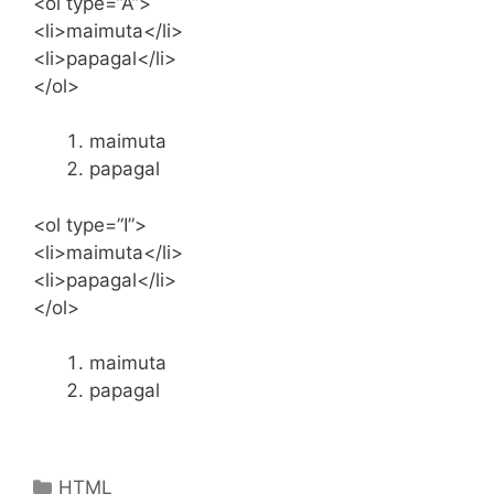
<ol type=”A”>
<li>maimuta</li>
<li>papagal</li>
</ol>
maimuta
papagal
<ol type=”I”>
<li>maimuta</li>
<li>papagal</li>
</ol>
maimuta
papagal
Categories
HTML