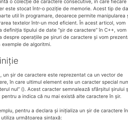
intă o colecție de caractere consecutive, în care fiecare
er este stocat într-o poziție de memorie. Acest tip de d
oarte util în programare, deoarece permite manipularea 
rarea textelor într-un mod eficient. În acest articol, vom
a definiția tipului de date “șir de caractere” în C++, vom
a despre operațiile pe șiruri de caractere și vom prezen
 exemple de algoritmi.
niție
, un șir de caractere este reprezentat ca un vector de
ere, în care ultimul element este un caracter special num
terul nul” (). Acest caracter semnalează sfârșitul șirului 
at pentru a indica că nu mai există alte caractere în șir.
mplu, pentru a declara și inițializa un șir de caractere î
utiliza următoarea sintaxă: