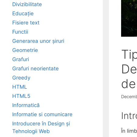
Divizibilitate
Educație
Fisiere text
Functii
Generarea unor șiruri
Ti
Geometrie
Grafuri
De
Grafuri neorientate
Greedy
de
HTML
HTML5
Decemb
Informatică
Int
Informatie si comunicare
Introducere în Design și
În lim
Tehnologii Web