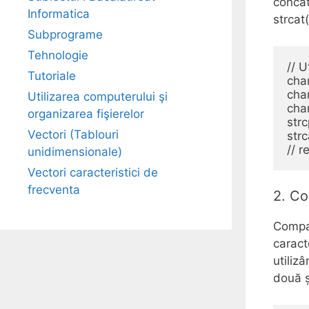
concat
Informatica
strcat(
Subprograme
Tehnologie
// U
Tutoriale
char
char
Utilizarea computerului şi
char
organizarea fişierelor
strc
Vectori (Tablouri
strc
unidimensionale)
Vectori caracteristici de
frecventa
2. C
Compar
caract
utiliz
două ș