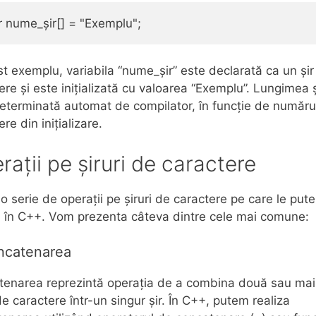
st exemplu, variabila “nume_șir” este declarată ca un șir
ere și este inițializată cu valoarea “Exemplu”. Lungimea ș
eterminată automat de compilator, în funcție de număru
re din inițializare.
rații pe șiruri de caractere
 o serie de operații pe șiruri de caractere pe care le put
a în C++. Vom prezenta câteva dintre cele mai comune:
ncatenarea
enarea reprezintă operația de a combina două sau mai
 de caractere într-un singur șir. În C++, putem realiza