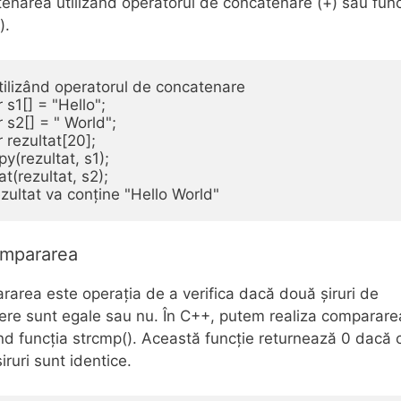
enarea utilizând operatorul de concatenare (+) sau func
).
tilizând operatorul de concatenare

 s1[] = "Hello";

 s2[] = " World";

 rezultat[20];

py(rezultat, s1);

at(rezultat, s2);

ompararea
area este operația de a verifica dacă două șiruri de
ere sunt egale sau nu. În C++, putem realiza comparare
ând funcția strcmp(). Această funcție returnează 0 dacă 
iruri sunt identice.