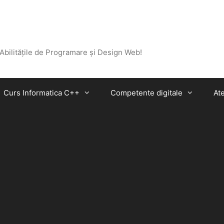
 Abilitățile de Programare și Design Web!
Curs Informatica C++
Competente digitale
Ate