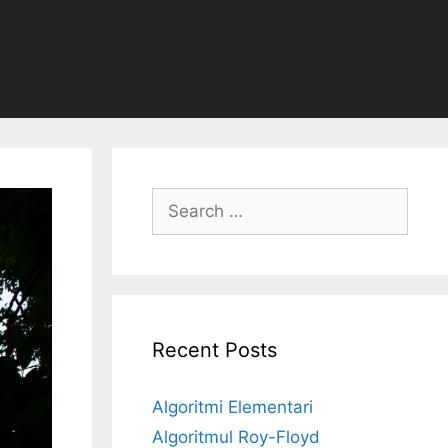
Search
for:
Recent Posts
Algoritmi Elementari
Algoritmul Roy-Floyd