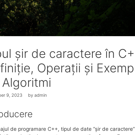
pul șir de caractere în C
finiție, Operații și Exemp
 Algoritmi
er 9, 2023
by
admin
roducere
bajul de programare C++, tipul de date “șir de caractere”