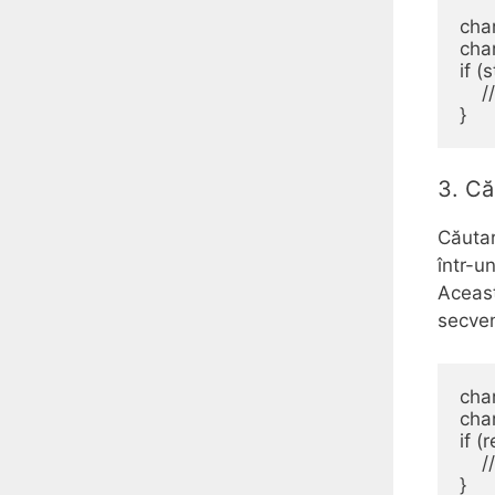
char
char
if (
    
3. Că
Căutar
într-u
Aceast
secven
char
char
if (
    