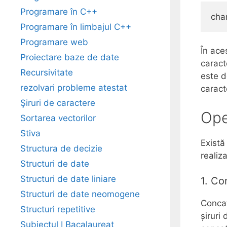
Programare în C++
Programare în limbajul C++
Programare web
În ace
Proiectare baze de date
caract
Recursivitate
este d
rezolvari probleme atestat
caracte
Şiruri de caractere
Ope
Sortarea vectorilor
Stiva
Există
Structura de decizie
realiz
Structuri de date
Structuri de date liniare
1. Co
Structuri de date neomogene
Concat
Structuri repetitive
șiruri
Subiectul I Bacalaureat