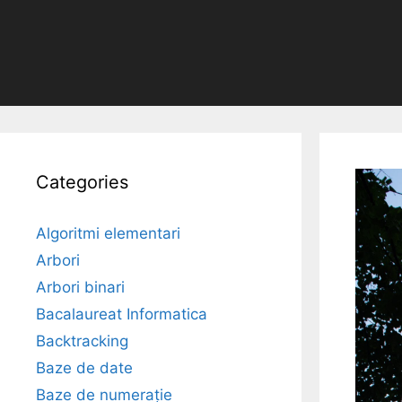
Categories
Algoritmi elementari
Arbori
Arbori binari
Bacalaureat Informatica
Backtracking
Baze de date
Baze de numerație