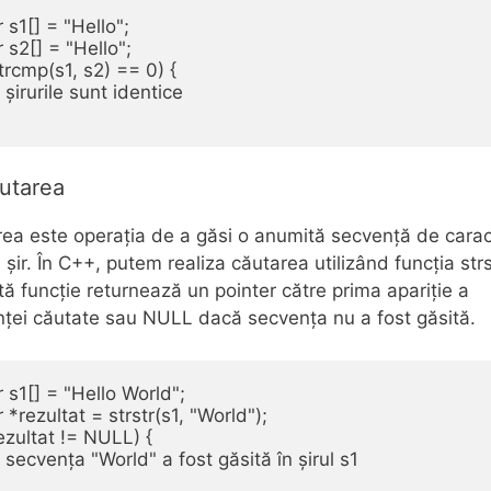
 s1[] = "Hello";

 s2[] = "Hello";

strcmp(s1, s2) == 0) {

// șirurile sunt identice

utarea
ea este operația de a găsi o anumită secvență de cara
n șir. În C++, putem realiza căutarea utilizând funcția strs
ă funcție returnează un pointer către prima apariție a
ței căutate sau NULL dacă secvența nu a fost găsită.
 s1[] = "Hello World";

 *rezultat = strstr(s1, "World");

rezultat != NULL) {

// secvența "World" a fost găsită în șirul s1
