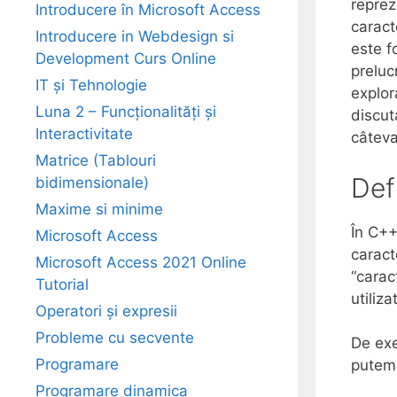
reprez
Introducere în Microsoft Access
caract
Introducere in Webdesign si
este f
Development Curs Online
preluc
IT și Tehnologie
explor
Luna 2 – Funcționalități și
discut
Interactivitate
câteva
Matrice (Tablouri
Defi
bidimensionale)
Maxime si minime
În C++
Microsoft Access
caract
Microsoft Access 2021 Online
“carac
Tutorial
utiliz
Operatori și expresii
Probleme cu secvente
De exe
Programare
putem 
Programare dinamica