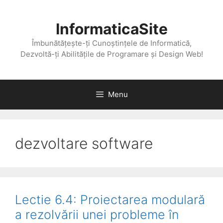
Skip
to
InformaticaSite
content
Îmbunătățește-ți Cunoștințele de Informatică,
Dezvoltă-ți Abilitățile de Programare și Design Web!
Menu
dezvoltare software
Lectie 6.4: Proiectarea modulară
a rezolvării unei probleme în