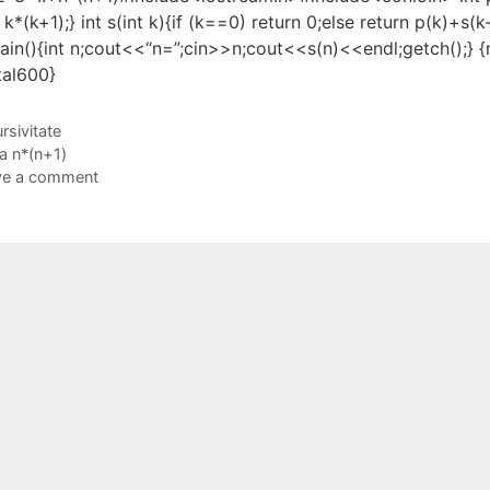
 k*(k+1);} int s(int k){if (k==0) return 0;else return p(k)+s(k-
ain(){int n;cout<<“n=”;cin>>n;cout<<s(n)<<endl;getch();} 
tal600}
gories
rsivitate
s
 n*(n+1)
ve a comment