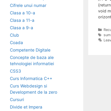
{return
Cifrele unui numar
void m
Clasa a 10-a
orizon
Clasa a 11-a
Clasa a 9-a
Cate
Recu
Tag
Club
suma
Lea
Coada
Competente Digitale
Concepte de baza ale
tehnologiei informatiei
CSS3
Curs Informatica C++
Curs Webdesign si
Development de la zero
Cursuri
Divide et Impera