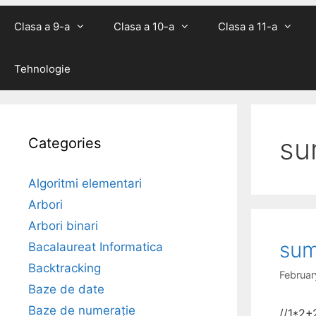
Clasa a 9-a
Clasa a 10-a
Clasa a 11-a
Tehnologie
su
Categories
Algoritmi elementari
Arbori
Arbori binari
sum
Bacalaureat Informatica
Backtracking
Februar
Baze de date
Baze de numerație
//1*2+