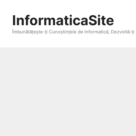
Skip
to
InformaticaSite
content
Îmbunătățește-ți Cunoștințele de Informatică, Dezvoltă-ți