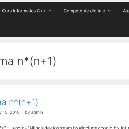
Curs Informatica C++
Competente digitale
Ate
ma n*(n+1)
a n*(n+1)
y 10, 2010
by
admin
2*3+..+n*(n+1)#include<iostream.h>#include<conio.h> int p