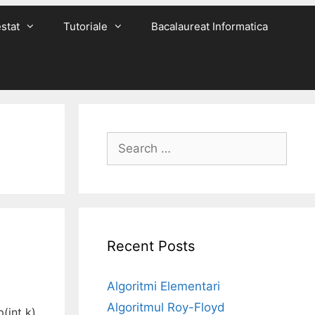
stat
Tutoriale
Bacalaureat Informatica
Search
for:
Recent Posts
Algoritmi Elementari
Algoritmul Roy-Floyd
(int k)