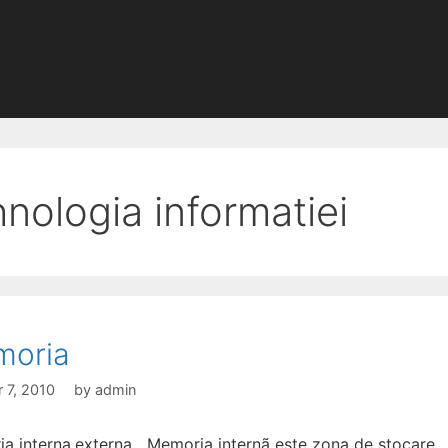
hnologia informatiei
moria
 7, 2010
by
admin
a interna,externa Memoria internã este zona de stocare