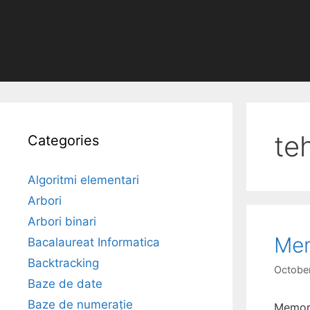
te
Categories
Algoritmi elementari
Arbori
Arbori binari
Me
Bacalaureat Informatica
Backtracking
October
Baze de date
Baze de numerație
Memori