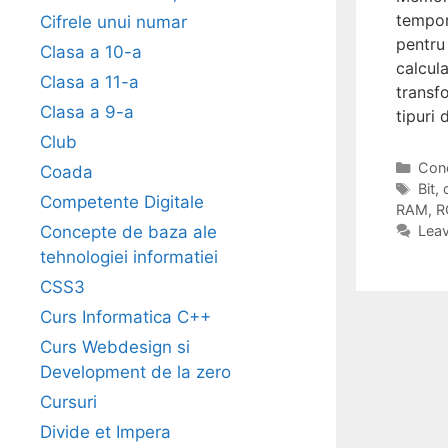
tempor
Cifrele unui numar
pentru
Clasa a 10-a
calcul
Clasa a 11-a
transfo
Clasa a 9-a
tipuri
Club
Cate
Conc
Coada
Tag
Bit
,
Competente Digitale
RAM
,
R
Concepte de baza ale
Lea
tehnologiei informatiei
CSS3
Curs Informatica C++
Curs Webdesign si
Development de la zero
Cursuri
Divide et Impera