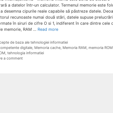
arã a datelor într-un calculator. Termenul memorie este fol
 a desemna cipurile reale capabile sã pãstreze datele. Deo
atorul recunoaste numai douã stãri, datele supuse prelucrãri
rmate în siruri de cifre O si 1, indiferent în care dintre cele
 de memorie, RAM …
Read more
gories
epte de baza ale tehnologiei informatiei
s
competente digitale
,
Memoria cache
,
Memoria RAM
,
memoria ROM
OM
,
tehnologia informatiei
ve a comment