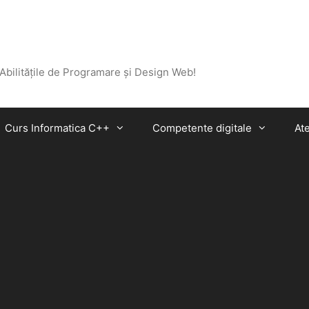
 Abilitățile de Programare și Design Web!
Curs Informatica C++
Competente digitale
Ate