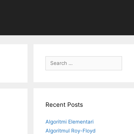
Search
for:
Recent Posts
Algoritmi Elementari
Algoritmul Roy-Floyd