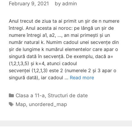
February 9, 2021
by
admin
Anul trecut de ziua ta ai primit un șir de n numere
întregi. Anul acesta ai noroc: pe lângă un șir de
numere întregi a1, a2, …, an mai primești și un
număr natural k. Numim cadoul unei secvențe din
șir de lungime k numărul elementelor care apar o
singură dată în secvență. De exemplu, dacă a=
(1,2,1,3,5) și k=4, atunci cadoul
secvenței (1,2,1,3) este 2 (numerele 2 și 3 apar o
singură dată), iar cadoul …
Read more
Categories
Clasa a 11-a
,
Structuri de date
Tags
Map
,
unordered_map