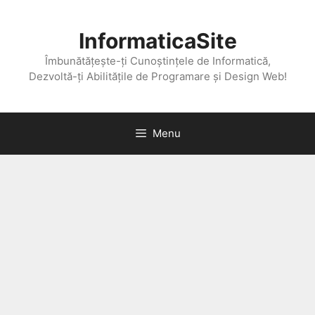
Skip
to
InformaticaSite
content
Îmbunătățește-ți Cunoștințele de Informatică,
Dezvoltă-ți Abilitățile de Programare și Design Web!
Menu