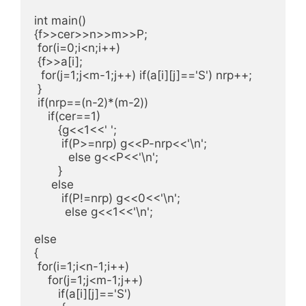
int main()

{f>>cer>>n>>m>>P;

 for(i=0;i<n;i++)

 {f>>a[i];

  for(j=1;j<m-1;j++) if(a[i][j]=='S') nrp++;

 }

 if(nrp==(n-2)*(m-2))

    if(cer==1)

       {g<<1<<' ';

        if(P>=nrp) g<<P-nrp<<'\n';

          else g<<P<<'\n';

       }

     else

        if(P!=nrp) g<<0<<'\n';

         else g<<1<<'\n';

else

{

 for(i=1;i<n-1;i++)

    for(j=1;j<m-1;j++)

       if(a[i][j]=='S')
