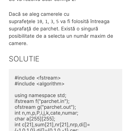
Dacă se aleg camerele cu
suprafeţele
,
,
,
va fi folosită întreaga
10
1
3
5
suprafaţă de parchet. Există o singură
posibilitate de a selecta un număr maxim de
camere.
SOLUTIE
#include <fstream>

#include <algorithm>

using namespace std;

ifstream f("parchet.in");

ofstream g("parchet.out");

int n,m,p,P,i,j,k,cate,numar;

char a[255][255];

int c[21],sum[21],nr[21],nrp,di[]=
{-1,0,1,0},dj[]={0,1,0,-1},cer;
