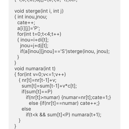
void sterge(int i, int j)

{ int inou,jnou;

  cate++;

  a[i][j]='P';

  for(int t=0;t<4;t++)

  { inou=i+di[t];

    jnou=j+dj[t];

    if(a[inou][jnou]=='S')sterge(inou, jnou);

  }

}

void numara(int t)

{ for(int v=0;v<=1;v++)

   { nr[t]=nr[t-1]+v;

     sum[t]=sum[t-1]+v*c[t];

     if(sum[t]==P)

        if(nr[t]>numar) {numar=nr[t];cate=1;}

          else {if(nr[t]==numar) cate++;}

     else

        if(t<k && sum[t]<P) numara(t+1);

   }

}
