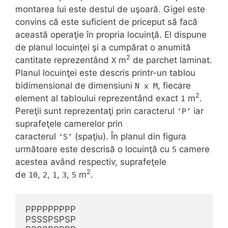
montarea lui este destul de uşoară. Gigel este
convins că este suficient de priceput să facă
această operaţie în propria locuinţă. El dispune
de planul locuinţei şi a cumpărat o anumită
2
cantitate reprezentând
m
de parchet laminat.
X
Planul locuinţei este descris printr-un tablou
bidimensional de dimensiuni
, fiecare
N x M
2
element al tabloului reprezentând exact
m
.
1
Pereţii sunt reprezentaţi prin caracterul
iar
‘P’
suprafeţele camerelor prin
caracterul
(spaţiu). În planul din figura
‘S’
următoare este descrisă o locuinţă cu
camere
5
acestea având respectiv, suprafeţele
2
de
,
,
,
,
m
.
10
2
1
3
5
PPPPPPPPP

PSSSPSPSP
