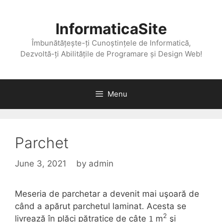
Skip
to
InformaticaSite
content
Îmbunătățește-ți Cunoștințele de Informatică,
Dezvoltă-ți Abilitățile de Programare și Design Web!
Menu
Parchet
June 3, 2021
by
admin
Meseria de parchetar a devenit mai uşoară de
când a apărut parchetul laminat. Acesta se
2
livrează în plăci pătratice de câte
m
şi
1