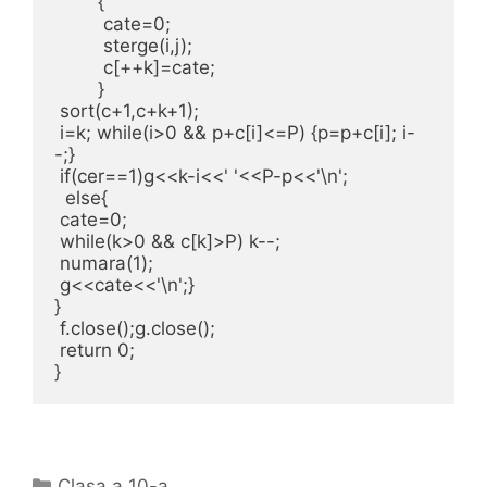
        {

         cate=0;

         sterge(i,j);

         c[++k]=cate;

        }

 sort(c+1,c+k+1);

 i=k; while(i>0 && p+c[i]<=P) {p=p+c[i]; i-
-;}

 if(cer==1)g<<k-i<<' '<<P-p<<'\n';

  else{

 cate=0;

 while(k>0 && c[k]>P) k--;

 numara(1);

 g<<cate<<'\n';}

}

 f.close();g.close();

 return 0;

}
Categories
Clasa a 10-a