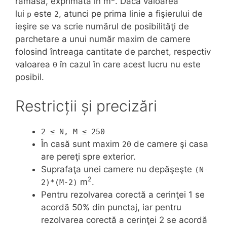
rămasă, exprimată în m
. Dacă valoarea
lui
este
, atunci pe prima linie a fişierului de
p
2
ieşire se va scrie numărul de posibilităţi de
parchetare a unui număr maxim de camere
folosind întreaga cantitate de parchet, respectiv
valoarea
în cazul în care acest lucru nu este
0
posibil.
Restricții și precizări
2 ≤ N, M ≤ 250
În casă sunt maxim
de camere şi casa
20
are pereţi spre exterior.
Suprafaţa unei camere nu depăşeşte
(N-
2
m
.
2)*(M-2)
Pentru rezolvarea corectă a cerinţei 1 se
acordă 50% din punctaj, iar pentru
rezolvarea corectă a cerinţei 2 se acordă