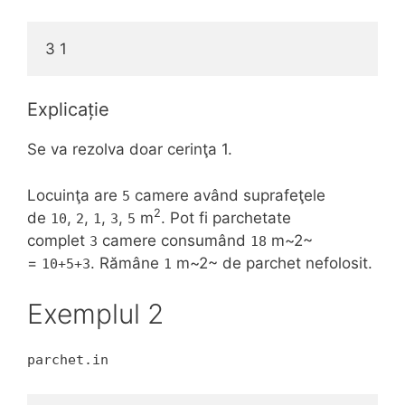
3 1
Explicație
Se va rezolva doar cerinţa 1.
Locuinţa are
camere având suprafeţele
5
2
de
,
,
,
,
m
. Pot fi parchetate
10
2
1
3
5
complet
camere consumând
m~2~
3
18
=
. Rămâne
m~2~ de parchet nefolosit.
10+5+3
1
Exemplul 2
parchet.in