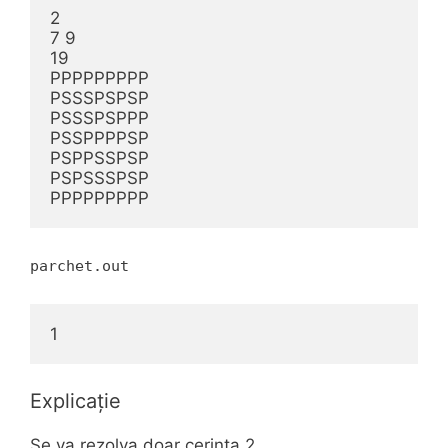
2

7 9

19

PPPPPPPPP

PSSSPSPSP

PSSSPSPPP

PSSPPPPSP

PSPPSSPSP

PSPSSSPSP

PPPPPPPPP
parchet.out
1
Explicație
Se va rezolva doar cerinţa 2.