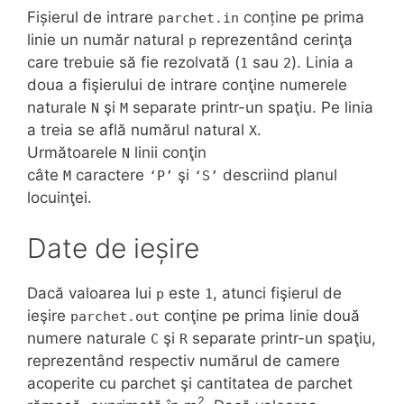
Fișierul de intrare
conține pe prima
parchet.in
linie un număr natural
reprezentând cerinţa
p
care trebuie să fie rezolvată (
sau
). Linia a
1
2
doua a fişierului de intrare conţine numerele
naturale
şi
separate printr-un spaţiu. Pe linia
N
M
a treia se află numărul natural
.
X
Următoarele
linii conţin
N
câte
caractere
şi
descriind planul
M
‘P’
‘S’
locuinţei.
Date de ieșire
Dacă valoarea lui
este
, atunci fişierul de
p
1
ieşire
conţine pe prima linie două
parchet.out
numere naturale
şi
separate printr-un spaţiu,
C
R
reprezentând respectiv numărul de camere
acoperite cu parchet şi cantitatea de parchet
2