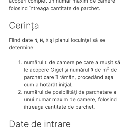
acoperi complet un număr maxim de camere
folosind întreaga cantitate de parchet.
Cerința
Fiind date
,
,
şi planul locuinţei să se
N
M
X
determine:
numărul
de camere pe care a reuşit să
C
2
le acopere Gigel şi numărul
de m
de
R
parchet care îi rămân, procedând aşa
cum a hotărât iniţial;
numărul de posibilităţi de parchetare a
unui număr maxim de camere, folosind
întreaga cantitate de parchet.
Date de intrare