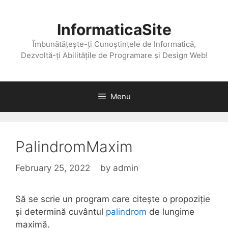
Skip
to
InformaticaSite
content
Îmbunătățește-ți Cunoștințele de Informatică,
Dezvoltă-ți Abilitățile de Programare și Design Web!
Menu
PalindromMaxim
February 25, 2022
by
admin
Să se scrie un program care citește o propoziție
și determină cuvântul
palindrom
de lungime
maximă.