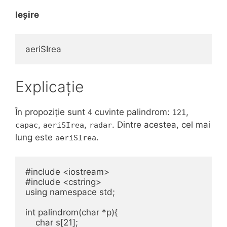
Ieșire
aeriSIrea
Explicație
În propoziție sunt
cuvinte palindrom:
,
4
121
,
,
. Dintre acestea, cel mai
capac
aeriSIrea
radar
lung este
.
aeriSIrea
#include <iostream>

#include <cstring>

using namespace std;

int palindrom(char *p){

    char s[21];
