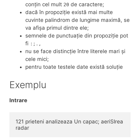
conțin cel mult
de caractere;
20
dacă în propoziție există mai multe
cuvinte palindrom de lungime maximă, se
va afișa primul dintre ele;
semnele de punctuație din propoziție pot
fi
:;.,
nu se face distincție între literele mari și
cele mici;
pentru toate testele date există soluție
Exemplu
Intrare
121 prieteni analizeaza Un capac; aeriSIrea    
radar