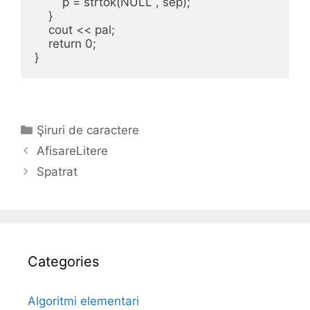
        p = strtok(NULL , sep);

    }

    cout << pal;

    return 0;

}
Categories
Şiruri de caractere
AfisareLitere
Spatrat
Categories
Algoritmi elementari