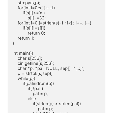
    strcpy(s,p);

    for(int i=0;s[i];++i)

        if(s[i]>='a')

            s[i]-=32;

    for(int i=0,j=strlen(s)-1 ; i<j ; i++, j--)

        if(s[i]!=s[j])

            return 0;

    return 1;

}

int main(){

    char s[256];

    cin.getline(s,256);

    char *p, *pal=NULL, sep[]=" ,.:;";

    p = strtok(s,sep);

    while(p){

        if(palindrom(p))

            if( !pal )

                pal = p;

            else

                if(strlen(p) > strlen(pal))

                    pal = p;
