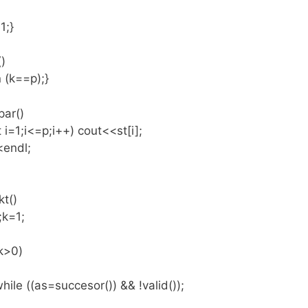
1;}
()
n (k==p);}
par()
t i=1;i<=p;i++) cout<<st[i];
<endl;
kt()
;k=1;
k>0)
while ((as=succesor()) && !valid());