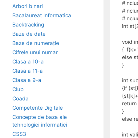
#incl
Arbori binari
#incl
Bacalaureat Informatica
#incl
Backtracking
int st[
Baze de date
void in
Baze de numerație
{ if(k>
Cifrele unui numar
else s
Clasa a 10-a
}
Clasa a 11-a
Clasa a 9-a
int su
{if (s
Club
{st[k]
Coada
return 
Competente Digitale
}
Concepte de baza ale
else r
tehnologiei informatiei
CSS3
int val