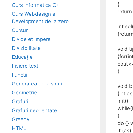
{
Curs Informatica C++
return 
Curs Webdesign si
Development de la zero
int sol
Cursuri
{retur
Divide et Impera
Divizibilitate
void ti
{for(in
Educație
cout<
Fisiere text
}
Functii
Generarea unor șiruri
void b
Geometrie
{int as
init();
Grafuri
while(
Grafuri neorientate
{
Greedy
do {} 
HTML
if (as)