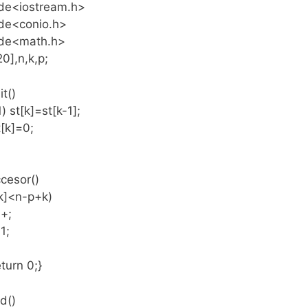
ude<iostream.h>
ude<conio.h>
ude<math.h>
20],n,k,p;
it()
1) st[k]=st[k-1];
t[k]=0;
ccesor()
t[k]<n-p+k)
++;
1;
eturn 0;}
id()