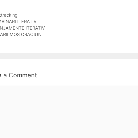
gories
tracking
s
BINARI ITERATIV
NJAMENTE ITERATIV
ARII MOS CRACIUN
e a Comment
ent