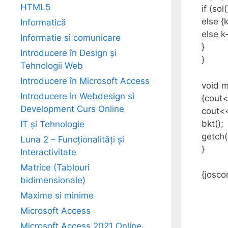
HTML5
if (sol(
else {k
Informatică
else k
Informatie si comunicare
}
Introducere în Design și
}
Tehnologii Web
Introducere în Microsoft Access
void m
Introducere in Webdesign si
{cout<
Development Curs Online
cout<<
bkt();
IT și Tehnologie
getch(
Luna 2 – Funcționalități și
}
Interactivitate
Matrice (Tablouri
{josc
bidimensionale)
Maxime si minime
Microsoft Access
Microsoft Access 2021 Online