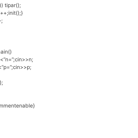
)) tipar();
++;init();}
–;
ain()
<“n=”;cin>>n;
“p=”;cin>>p;
);
ommentenable}