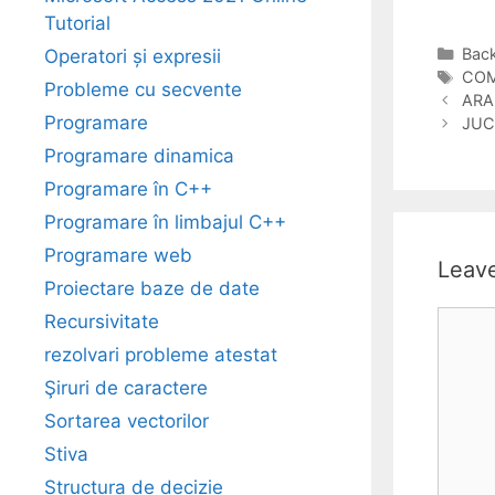
Tutorial
Cate
Back
Operatori și expresii
Tag
COM
Probleme cu secvente
ARA
Programare
JUC
Programare dinamica
Programare în C++
Programare în limbajul C++
Programare web
Leav
Proiectare baze de date
Comm
Recursivitate
rezolvari probleme atestat
Şiruri de caractere
Sortarea vectorilor
Stiva
Structura de decizie