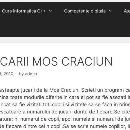
Curs Informatica C++
Competente digitale
Ate
CARII MOS CRACIUN
9, 2010
by
admin
 asteapta jucarii de la Mos Craciun. Scrieti un program c
ina toate modurile diferite in care ei pot sa fie asezati in
incat sa fie vizitati toti copiii si vizitele sa se faca in orin
scatoare a numarului de jucarii dorite de fiecare.Se cit
tatura: n, numarul de copii, apoi numele si numarul de juc
de fiecare dintre cei n copii.Sa se scrie numele copiilor, i