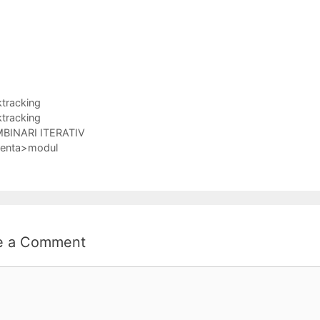
gories
tracking
s
tracking
BINARI ITERATIV
renta>modul
e a Comment
ent