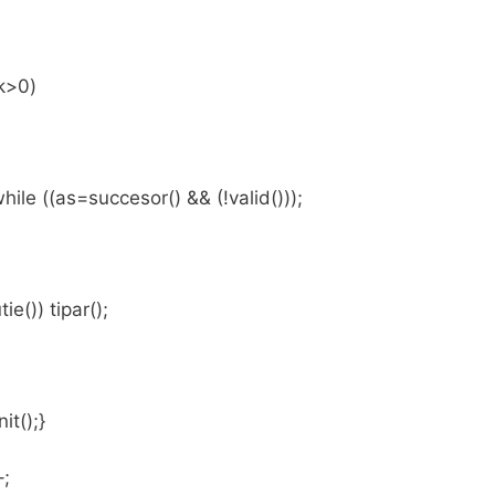
k>0)
while ((as=succesor() && (!valid()));
utie()) tipar();
nit();}
–;