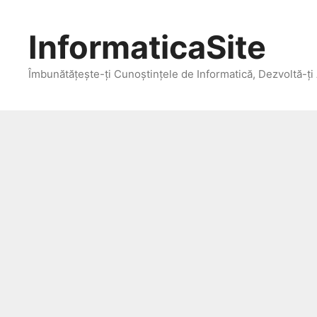
Skip
to
InformaticaSite
content
Îmbunătățește-ți Cunoștințele de Informatică, Dezvoltă-ți