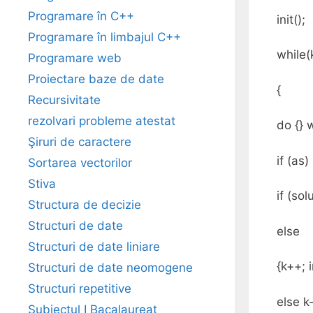
Programare în C++
init();
Programare în limbajul C++
while(
Programare web
Proiectare baze de date
{
Recursivitate
rezolvari probleme atestat
do {} 
Şiruri de caractere
if (as)
Sortarea vectorilor
Stiva
if (sol
Structura de decizie
Structuri de date
else
Structuri de date liniare
{k++; i
Structuri de date neomogene
Structuri repetitive
else k
Subiectul I Bacalaureat