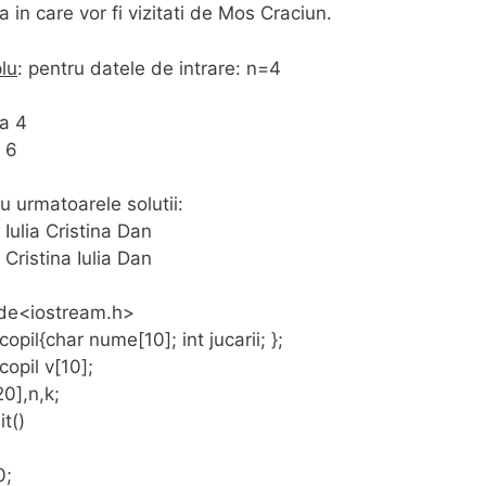
a in care vor fi vizitati de Mos Craciun.
lu
: pentru datele de intrare: n=4
na 4
 6
iu urmatoarele solutii:
 Iulia Cristina Dan
 Cristina Iulia Dan
ude<iostream.h>
copil{char nume[10]; int jucarii; };
copil v[10];
20],n,k;
it()
0;