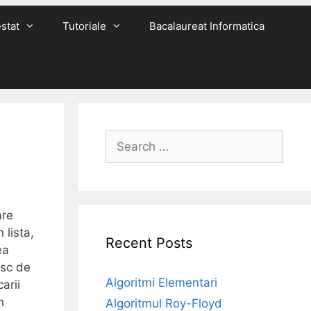
stat
Tutoriale
Bacalaureat Informatica
Search
for:
are
 lista,
Recent Posts
ea
esc de
Algoritmi Elementari
arii
n
Algoritmul Roy-Floyd