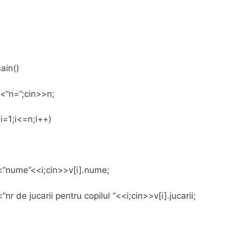
ain()
<“n=”;cin>>n;
 i=1;i<=n;i++)
<“nume”<<i;cin>>v[i].nume;
“nr de jucarii pentru copilul “<<i;cin>>v[i].jucarii;