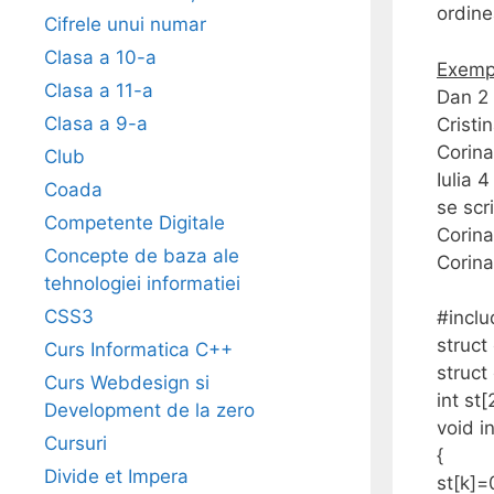
ordine
Cifrele unui numar
Clasa a 10-a
Exemp
Clasa a 11-a
Dan 2
Clasa a 9-a
Cristi
Corina
Club
Iulia 4
Coada
se scr
Competente Digitale
Corina
Concepte de baza ale
Corina
tehnologiei informatiei
CSS3
#incl
struct 
Curs Informatica C++
struct 
Curs Webdesign si
int st[
Development de la zero
void in
Cursuri
{
Divide et Impera
st[k]=