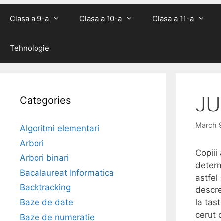
Clasa a 9-a
Clasa a 10-a
Clasa a 11-a
Tehnologie
JU
Categories
March 
Algoritmi elementari
Arbori
Copiii
Arbori binari
determ
Bacalaureat Informatica
astfel 
Backtracking
descre
Baze de date
la tas
cerut 
Baze de numerație