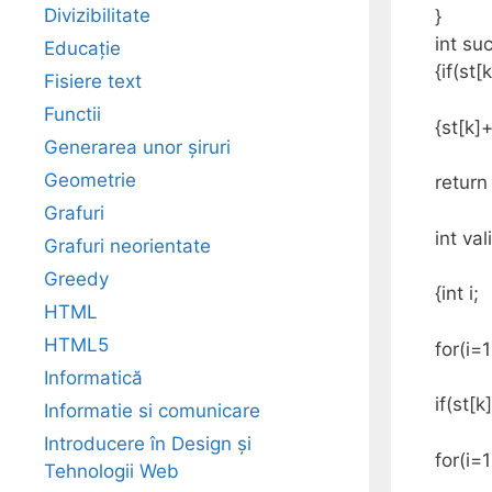
Divizibilitate
}
int su
Educație
{if(st[
Fisiere text
Functii
{st[k]+
Generarea unor șiruri
Geometrie
return
Grafuri
int val
Grafuri neorientate
Greedy
{int i;
HTML
HTML5
for(i=
Informatică
if(st[k
Informatie si comunicare
Introducere în Design și
for(i=1
Tehnologii Web