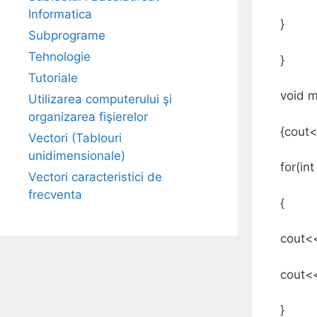
Informatica
}
Subprograme
Tehnologie
}
Tutoriale
void m
Utilizarea computerului şi
organizarea fişierelor
{cout<
Vectori (Tablouri
unidimensionale)
for(int
Vectori caracteristici de
frecventa
{
cout<
cout<<
}