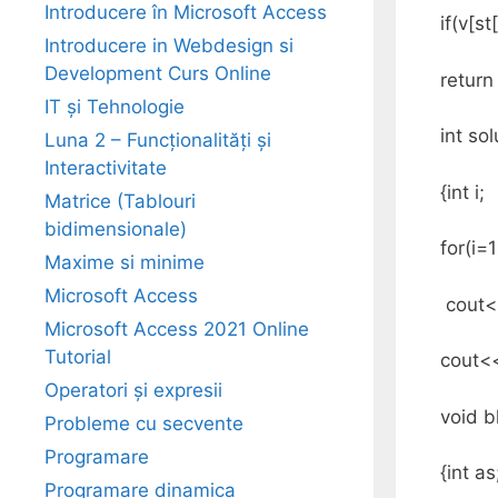
Introducere în Microsoft Access
if(v[st
Introducere in Webdesign si
Development Curs Online
return 
IT și Tehnologie
int sol
Luna 2 – Funcționalități și
Interactivitate
{int i;
Matrice (Tablouri
bidimensionale)
for(i=
Maxime si minime
Microsoft Access
cout<<
Microsoft Access 2021 Online
Tutorial
cout<<
Operatori și expresii
void b
Probleme cu secvente
Programare
{int as
Programare dinamica