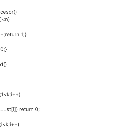
ccesor()
k]<n)
+;return 1;}
 0;}
id()
1;1<k;i++)
]==st[i]) return 0;
;i<k;i++)