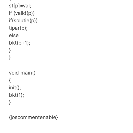
st[p]=val;
if (valid(p))
if(solutie(p))
tipar(p);
else
bkt(p+1);
}
}
void main()
{
init();
bkt(1);
}
{joscommentenable}