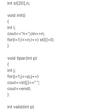
int st[20],n;
void init()
{
int i;
cout<<“n=”;cin>>n;
for(i=1;i<=n;i++) st[i]=0;
}
void tipar(int p)
{
int j;
for(j=1;j<=p;j++)
cout<<st[j]<<” “;
cout<<endl;
}
int valid(int p)