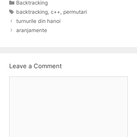
Categories
Backtracking
Tags
backtracking
,
c++
,
permutari
turnurile din hanoi
aranjamente
Leave a Comment
Comment