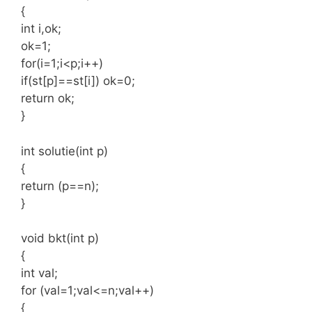
{
int i,ok;
ok=1;
for(i=1;i<p;i++)
if(st[p]==st[i]) ok=0;
return ok;
}
int solutie(int p)
{
return (p==n);
}
void bkt(int p)
{
int val;
for (val=1;val<=n;val++)
{