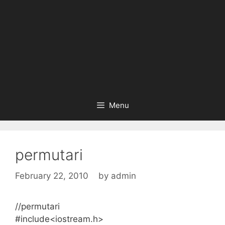
Menu
permutari
February 22, 2010
by
admin
//permutari
#include<iostream.h>