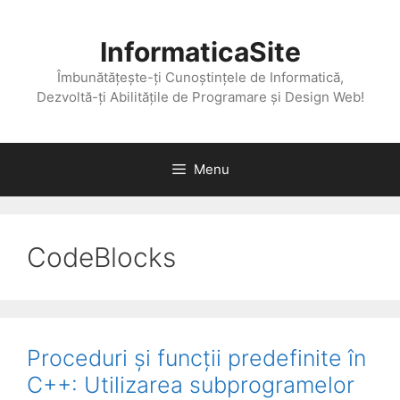
Skip
to
InformaticaSite
content
Îmbunătățește-ți Cunoștințele de Informatică,
Dezvoltă-ți Abilitățile de Programare și Design Web!
Menu
CodeBlocks
Proceduri și funcții predefinite în
C++: Utilizarea subprogramelor