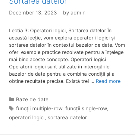
Sortarea datelor
December 13, 2023
by
admin
Lecția 3: Operatori logici, Sortarea datelor În
această lecție, vom explora operatorii logici și
sortarea datelor în contextul bazelor de date. Vom
oferi exemple practice rezolvate pentru a înțelege
mai bine aceste concepte. Operatori logici
Operatorii logici sunt utilizate în interogările
bazelor de date pentru a combina condiții și a
obține rezultate precise. Există trei …
Read more
Categories
Baze de date
Tags
funcții multiple-row
,
funcții single-row
,
operatori logici
,
sortarea datelor