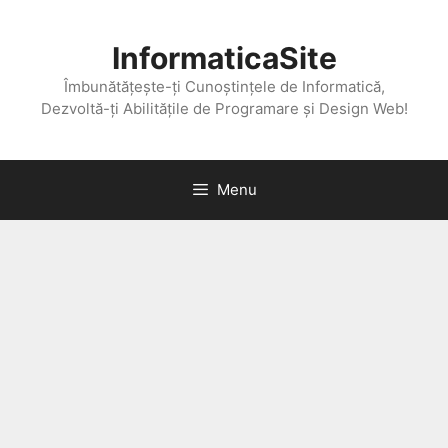
Skip
to
InformaticaSite
content
Îmbunătățește-ți Cunoștințele de Informatică,
Dezvoltă-ți Abilitățile de Programare și Design Web!
Menu