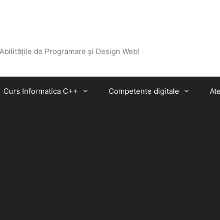
 Abilitățile de Programare și Design Web!
Curs Informatica C++
Competente digitale
Ate