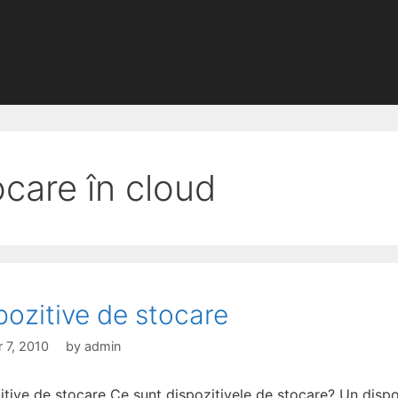
ocare în cloud
pozitive de stocare
 7, 2010
by
admin
itive de stocare Ce sunt dispozitivele de stocare? Un dispo