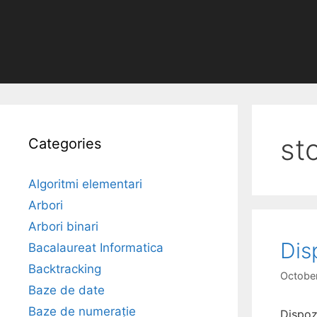
st
Categories
Algoritmi elementari
Arbori
Arbori binari
Dis
Bacalaureat Informatica
Backtracking
October
Baze de date
Baze de numerație
Dispoz