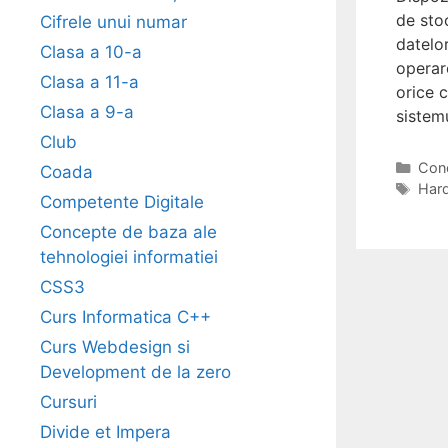
de sto
Cifrele unui numar
datelo
Clasa a 10-a
operare
Clasa a 11-a
orice 
Clasa a 9-a
sistem
Club
Cate
Conc
Coada
Tag
Hard
Competente Digitale
Concepte de baza ale
tehnologiei informatiei
CSS3
Curs Informatica C++
Curs Webdesign si
Development de la zero
Cursuri
Divide et Impera