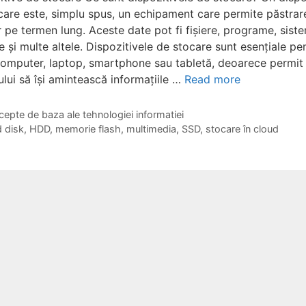
care este, simplu spus, un echipament care permite păstrar
r pe termen lung. Aceste date pot fi fișiere, programe, sist
 și multe altele. Dispozitivele de stocare sunt esențiale pe
computer, laptop, smartphone sau tabletă, deoarece permit
ului să își amintească informațiile …
Read more
gories
epte de baza ale tehnologiei informatiei
s
 disk
,
HDD
,
memorie flash
,
multimedia
,
SSD
,
stocare în cloud