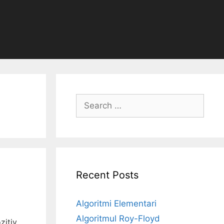
Search
for:
Recent Posts
Algoritmi Elementari
Algoritmul Roy-Floyd
zitiv