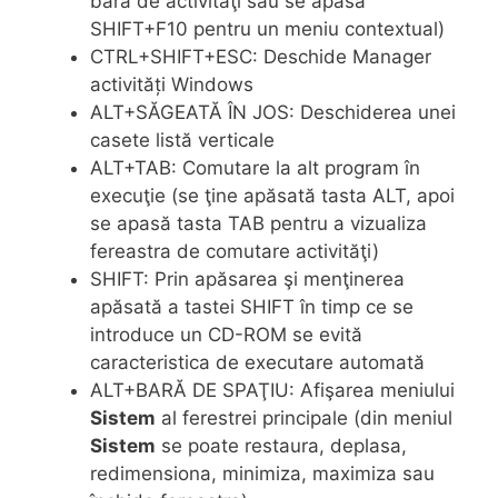
bara de activităţi sau se apasă
SHIFT+F10 pentru un meniu contextual)
CTRL+SHIFT+ESC: Deschide Manager
activități Windows
ALT+SĂGEATĂ ÎN JOS: Deschiderea unei
casete listă verticale
ALT+TAB: Comutare la alt program în
execuţie (se ţine apăsată tasta ALT, apoi
se apasă tasta TAB pentru a vizualiza
fereastra de comutare activităţi)
SHIFT: Prin apăsarea şi menţinerea
apăsată a tastei SHIFT în timp ce se
introduce un CD-ROM se evită
caracteristica de executare automată
ALT+BARĂ DE SPAŢIU: Afişarea meniului
Sistem
al ferestrei principale (din meniul
Sistem
se poate restaura, deplasa,
redimensiona, minimiza, maximiza sau