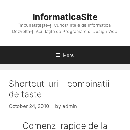
Skip
to
InformaticaSite
content
Îmbunătățește-ți Cunoștințele de Informatică,
Dezvoltă-ți Abilitățile de Programare și Design Web!
Menu
Shortcut-uri – combinatii
de taste
October 24, 2010
by
admin
Comenzi rapide de la