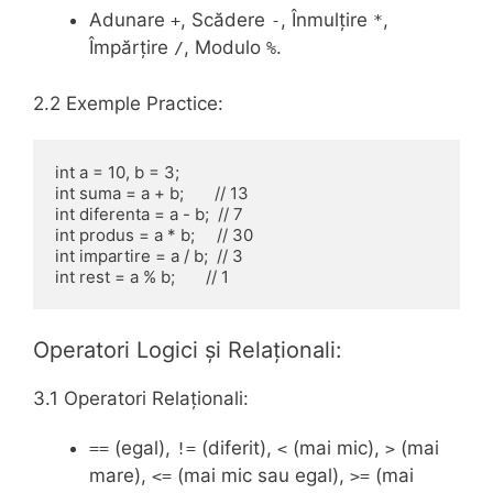
Adunare
, Scădere
, Înmulțire
,
+
-
*
Împărțire
, Modulo
.
/
%
2.2 Exemple Practice:
int a = 10, b = 3;

int suma = a + b;       // 13

int diferenta = a - b;  // 7

int produs = a * b;     // 30

int impartire = a / b;  // 3

Operatori Logici și Relaționali:
3.1 Operatori Relaționali:
(egal),
(diferit),
(mai mic),
(mai
==
!=
<
>
mare),
(mai mic sau egal),
(mai
<=
>=