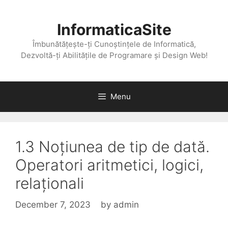
Skip
to
InformaticaSite
content
Îmbunătățește-ți Cunoștințele de Informatică,
Dezvoltă-ți Abilitățile de Programare și Design Web!
Menu
1.3 Noțiunea de tip de dată.
Operatori aritmetici, logici,
relaționali
December 7, 2023
by
admin