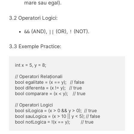
mare sau egal).
3.2 Operatori Logici:
(AND),
(OR),
(NOT).
&&
||
!
3.3 Exemple Practice:
int x = 5, y = 8;

// Operatori Relaționali

bool egalitate = (x == y);   // false

bool diferenta = (x != y);   // true

bool comparare = (x < y);    // true

// Operatori Logici

bool siLogica = (x > 0 && y > 0);  // true

bool sauLogica = (x > 10 || y < 5); // false
