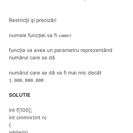
Restricţii şi precizări
numele funcției va fi
cmmnr
funcția va avea un parametru reprezentând
numărul care se dă
numărul care se dă va fi mai mic decât
1.000.000.000
SOLUTIE
int f[100];
int cmmnr(int n)
{
while(n)