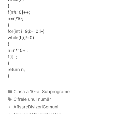
{
f[n%10]++;
n=n/10;
}
for(int i=9;i>=0;i–)
while(f[i]!=0)
{
n=n*10+i;
f[i]–;
}
return n;
}
Categories
Clasa a 10-a
,
Subprograme
Tags
Cifrele unui număr
AfisareDivizoriComuni