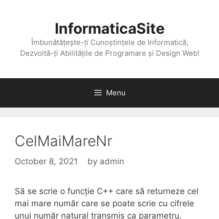
Skip
to
InformaticaSite
content
Îmbunătățește-ți Cunoștințele de Informatică,
Dezvoltă-ți Abilitățile de Programare și Design Web!
Menu
CelMaiMareNr
October 8, 2021
by
admin
Să se scrie o funcție C++ care să returneze cel
mai mare număr care se poate scrie cu cifrele
unui număr natural transmis ca parametru.