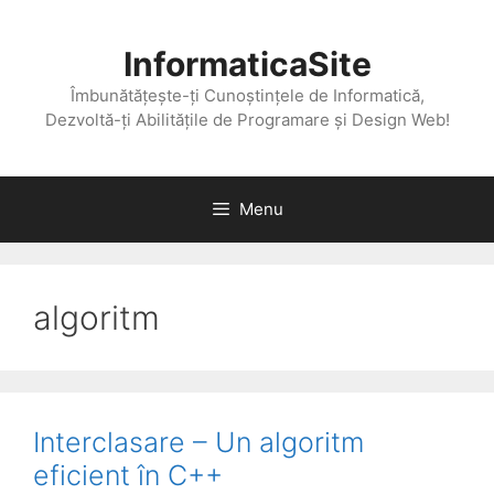
Skip
to
InformaticaSite
content
Îmbunătățește-ți Cunoștințele de Informatică,
Dezvoltă-ți Abilitățile de Programare și Design Web!
Menu
algoritm
Interclasare – Un algoritm
eficient în C++