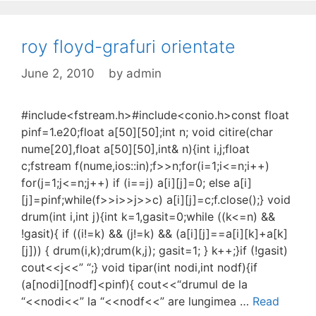
roy floyd-grafuri orientate
June 2, 2010
by
admin
#include<fstream.h>#include<conio.h>const float
pinf=1.e20;float a[50][50];int n; void citire(char
nume[20],float a[50][50],int& n){int i,j;float
c;fstream f(nume,ios::in);f>>n;for(i=1;i<=n;i++)
for(j=1;j<=n;j++) if (i==j) a[i][j]=0; else a[i]
[j]=pinf;while(f>>i>>j>>c) a[i][j]=c;f.close();} void
drum(int i,int j){int k=1,gasit=0;while ((k<=n) &&
!gasit){ if ((i!=k) && (j!=k) && (a[i][j]==a[i][k]+a[k]
[j])) { drum(i,k);drum(k,j); gasit=1; } k++;}if (!gasit)
cout<<j<<” “;} void tipar(int nodi,int nodf){if
(a[nodi][nodf]<pinf){ cout<<“drumul de la
“<<nodi<<” la “<<nodf<<” are lungimea …
Read