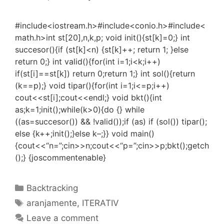
#include<iostream.h>#include<conio.h>#include<
math.h>int st[20],n,k,p; void init(){st[k]=0;} int
succesor(){if (st[k]<n) {st[k]++; return 1; }else
return 0;} int valid(){for(int i=1;i<k;i++)
if(st[i]==st[k]) return 0;return 1;} int sol(){return
(k==p);} void tipar(){for(int i=1;i<=p;i++)
cout<<st[i];cout<<endl;} void bkt(){int
as;k=1;init();while(k>0){do {} while
((as=succesor()) && !valid());if (as) if (sol()) tipar();
else {k++;init();}else k–;}} void main()
{cout<<“n=”;cin>>n;cout<<“p=”;cin>>p;bkt();getch
();} {joscommentenable}
Categories
Backtracking
Tags
aranjamente
,
ITERATIV
Leave a comment