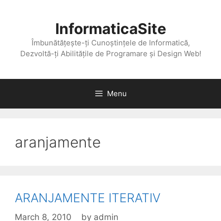
Skip
to
InformaticaSite
content
Îmbunătățește-ți Cunoștințele de Informatică,
Dezvoltă-ți Abilitățile de Programare și Design Web!
Menu
aranjamente
ARANJAMENTE ITERATIV
March 8, 2010
by
admin