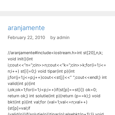
aranjamente
February 22, 2010
by
admin
//aranjamente#include<iostream.h>int st[20],n,k;
void init(){int
i;cout<<“n=”;cin>>n;cout<<“k=”;cin>>k;for(i=1;i<=
n;i++) st[i]=0;} void tipar(int p){int
j;for(j=1;j<=p;j++)cout<<st[j]<<” “;cout<<endl;} int
valid(int p){int
i,ok;ok=1;for(i=1;i<p;i++)if(st[p]==st[i]) ok=0;
return ok;} int solutie(int p){return (p==k);} void
bkt(int p){int val;for (val=1;val<=n;val++)
{st[p]=val;if
(valid(p))if(solutie(p))tipar(p);elsebkt(p+1);}} void