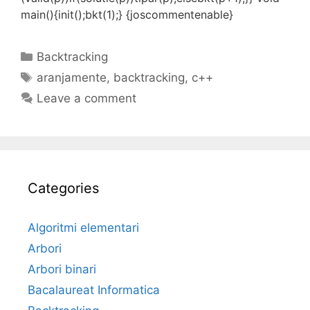
main(){init();bkt(1);} {joscommentenable}
Categories
Backtracking
Tags
aranjamente
,
backtracking
,
c++
Leave a comment
Categories
Algoritmi elementari
Arbori
Arbori binari
Bacalaureat Informatica