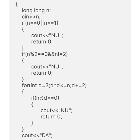
{

    long long n;

    cin>>n;

    if(n==0||n==1)

    {

          cout<<"NU";

          return 0;

    }

    if(n%2==0&&n!=2)

    {

          cout<<"NU";

          return 0;

    }

    for(int d=3;d*d<=n;d+=2)

    {

          if(n%d==0)

          {

                cout<<"NU";

                return 0;

          }

    }

    cout<<"DA";
