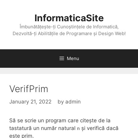
Skip
to
InformaticaSite
content
Îmbunătățește-ți Cunoștințele de Informatică,
Dezvoltă-ți Abilitățile de Programare și Design Web!
Menu
VerifPrim
January 21, 2022
by
admin
Să se scrie un program care citește de la
tastatură un număr natural
și verifică dacă
n
este prim.