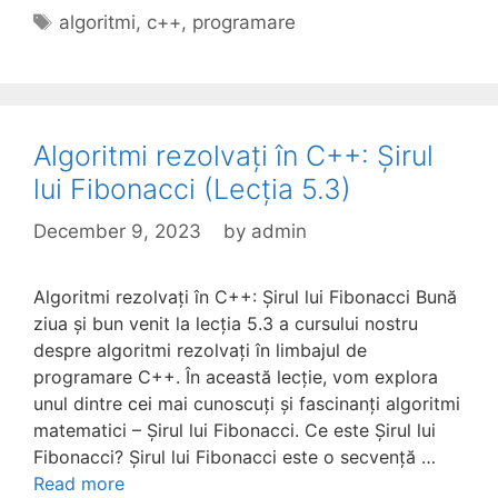
Tags
algoritmi
,
c++
,
programare
Algoritmi rezolvați în C++: Șirul
lui Fibonacci (Lecția 5.3)
December 9, 2023
by
admin
Algoritmi rezolvați în C++: Șirul lui Fibonacci Bună
ziua și bun venit la lecția 5.3 a cursului nostru
despre algoritmi rezolvați în limbajul de
programare C++. În această lecție, vom explora
unul dintre cei mai cunoscuți și fascinanți algoritmi
matematici – Șirul lui Fibonacci. Ce este Șirul lui
Fibonacci? Șirul lui Fibonacci este o secvență …
Read more