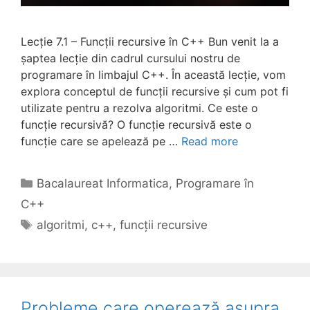
Lecție 7.1 – Funcții recursive în C++ Bun venit la a
șaptea lecție din cadrul cursului nostru de
programare în limbajul C++. În această lecție, vom
explora conceptul de funcții recursive și cum pot fi
utilizate pentru a rezolva algoritmi. Ce este o
funcție recursivă? O funcție recursivă este o
funcție care se apelează pe …
Read more
Categories
Bacalaureat Informatica
,
Programare în
C++
Tags
algoritmi
,
c++
,
funcții recursive
Probleme care operează asupra