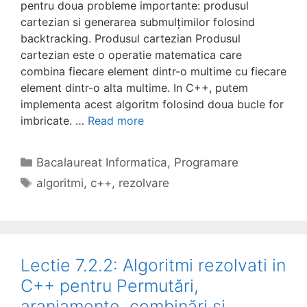
pentru doua probleme importante: produsul
cartezian si generarea submulțimilor folosind
backtracking. Produsul cartezian Produsul
cartezian este o operatie matematica care
combina fiecare element dintr-o multime cu fiecare
element dintr-o alta multime. In C++, putem
implementa acest algoritm folosind doua bucle for
imbricate. …
Read more
Categories
Bacalaureat Informatica
,
Programare
Tags
algoritmi
,
c++
,
rezolvare
Lectie 7.2.2: Algoritmi rezolvati in
C++ pentru Permutări,
aranjamente, combinări și