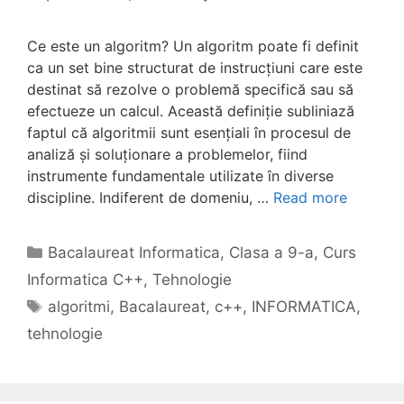
Ce este un algoritm? Un algoritm poate fi definit
ca un set bine structurat de instrucțiuni care este
destinat să rezolve o problemă specifică sau să
efectueze un calcul. Această definiție subliniază
faptul că algoritmii sunt esențiali în procesul de
analiză și soluționare a problemelor, fiind
instrumente fundamentale utilizate în diverse
discipline. Indiferent de domeniu, …
Read more
Categories
Bacalaureat Informatica
,
Clasa a 9-a
,
Curs
Informatica C++
,
Tehnologie
Tags
algoritmi
,
Bacalaureat
,
c++
,
INFORMATICA
,
tehnologie