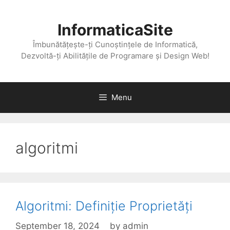
Skip
to
InformaticaSite
content
Îmbunătățește-ți Cunoștințele de Informatică,
Dezvoltă-ți Abilitățile de Programare și Design Web!
Menu
algoritmi
Algoritmi: Definiție Proprietăți
September 18, 2024
by
admin