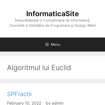
Skip
to
InformaticaSite
content
Îmbunătățește-ți Cunoștințele de Informatică,
Dezvoltă-ți Abilitățile de Programare și Design Web!
Menu
Algoritmul lui Euclid
SPFractii
February 10, 2022
by
admin