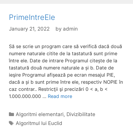
PrimeIntreEle
January 21, 2022
by
admin
Să se scrie un program care să verifică dacă două
numere naturale citite de la tastatură sunt prime
între ele. Date de intrare Programul citește de la
tastatură două numere naturale a și b. Date de
ieşire Programul afișează pe ecran mesajul PIE,
dacă a și b sunt prime între ele, respectiv NOPIE în
caz contrar.. Restricţii şi precizări 0 < a, b <
1.000.000.000 …
Read more
Categories
Algoritmi elementari
,
Divizibilitate
Tags
Algoritmul lui Euclid