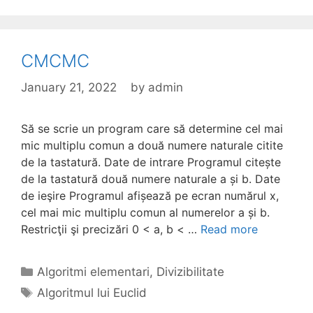
CMCMC
January 21, 2022
by
admin
Să se scrie un program care să determine cel mai
mic multiplu comun a două numere naturale citite
de la tastatură. Date de intrare Programul citește
de la tastatură două numere naturale a și b. Date
de ieşire Programul afișează pe ecran numărul x,
cel mai mic multiplu comun al numerelor a și b.
Restricţii şi precizări 0 < a, b < …
Read more
Categories
Algoritmi elementari
,
Divizibilitate
Tags
Algoritmul lui Euclid