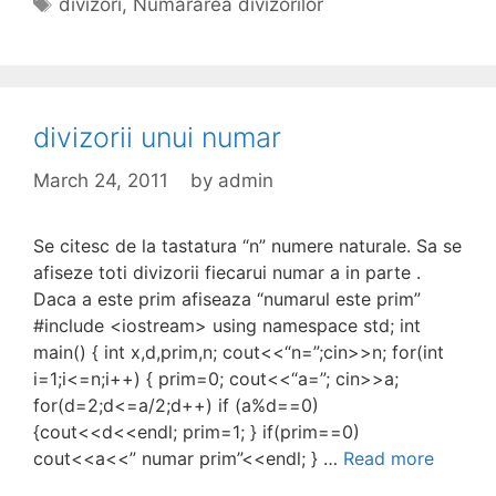
Tags
divizori
,
Numararea divizorilor
divizorii unui numar
March 24, 2011
by
admin
Se citesc de la tastatura “n” numere naturale. Sa se
afiseze toti divizorii fiecarui numar a in parte .
Daca a este prim afiseaza “numarul este prim”
#include <iostream> using namespace std; int
main() { int x,d,prim,n; cout<<“n=”;cin>>n; for(int
i=1;i<=n;i++) { prim=0; cout<<“a=”; cin>>a;
for(d=2;d<=a/2;d++) if (a%d==0)
{cout<<d<<endl; prim=1; } if(prim==0)
cout<<a<<” numar prim”<<endl; } …
Read more