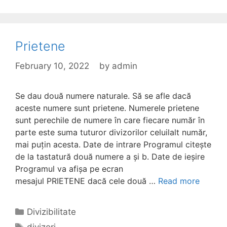
Prietene
February 10, 2022
by
admin
Se dau două numere naturale. Să se afle dacă
aceste numere sunt prietene. Numerele prietene
sunt perechile de numere în care fiecare număr în
parte este suma tuturor divizorilor celuilalt număr,
mai puțin acesta. Date de intrare Programul citește
de la tastatură două numere a și b. Date de ieșire
Programul va afișa pe ecran
mesajul PRIETENE dacă cele două …
Read more
Categories
Divizibilitate
Tags
divizori