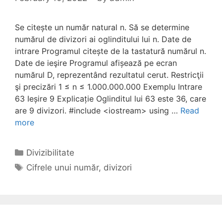
Se citește un număr natural n. Să se determine
numărul de divizori ai oglinditului lui n. Date de
intrare Programul citește de la tastatură numărul n.
Date de ieşire Programul afișează pe ecran
numărul D, reprezentând rezultatul cerut. Restricţii
şi precizări 1 ≤ n ≤ 1.000.000.000 Exemplu Intrare
63 Ieșire 9 Explicație Oglinditul lui 63 este 36, care
are 9 divizori. #include <iostream> using …
Read
more
Categories
Divizibilitate
Tags
Cifrele unui număr
,
divizori