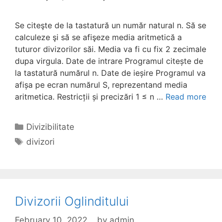
Se citeşte de la tastatură un număr natural n. Să se
calculeze şi să se afişeze media aritmetică a
tuturor divizorilor săi. Media va fi cu fix 2 zecimale
dupa virgula. Date de intrare Programul citește de
la tastatură numărul n. Date de ieșire Programul va
afișa pe ecran numărul S, reprezentand media
aritmetica. Restricții și precizări 1 ≤ n …
Read more
Categories
Divizibilitate
Tags
divizori
Divizorii Oglinditului
February 10, 2022
by
admin