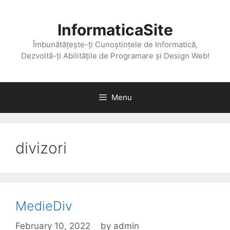
Skip
to
InformaticaSite
content
Îmbunătățește-ți Cunoștințele de Informatică,
Dezvoltă-ți Abilitățile de Programare și Design Web!
Menu
divizori
MedieDiv
February 10, 2022
by
admin